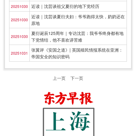
近读｜沈芸谈祖父夏衍的地下党经历
20251030
近读｜沈芸谈夏衍夫妇：爷爷跑得太快，奶奶还在
20251030
原地
夏衍诞辰125周年｜专访沈芸：我爷爷终身都有地
20251030
下党情结，他不喜欢讲苦难
张翼评《安国之道》| 英国殖民情报系统在亚洲：
20251031
帝国安全的知识密码
上一页
下一页