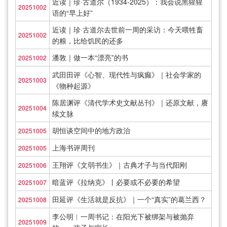
近读｜珍·古道尔（1934-2025）：我会说黑猩猩
20251002
语的“早上好”
近读｜珍·古道尔去世前一周的采访：今天喂牲畜
20251002
的粮，比给饥民的还多
潘敦｜做一本“漂亮”的书
20251002
武田田评《心智、现代性与疯癫》｜社会学家的
20251003
《物种起源》
陈居渊评《清代学术史文献丛刊》｜还原文献，赓
20251004
续文脉
胡恒谈空间中的地方政治
20251005
上海书评周刊
20251005
王翔评《文弱书生》｜古典才子与当代阳刚
20251006
暗蓝评《拉纳克》丨必要或不必要的希望
20251007
田延评《生活就是反抗》｜一个“真实”的葛兰西？
20251008
李公明︱一周书记：在阳光下被绑架与被抛弃
20251009