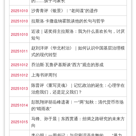
的……孩子与家长
沙青青评《银景》︱“老间谍”的遗作
20251010
拉斯洛·卡撒兹纳霍凯谈他的长句与哲学
20251010
近读｜诺奖得主拉斯洛：我为什么喜欢长句，讨厌
20251010
短句
赵刘洋评《华北村治》｜如何认识中国基层治理模
20251011
式的现代转型
乔治斯·瓦鲁萨基斯谈“西方”观念的形成
20251012
上海书评周刊
20251012
陈晋评《重写灵魂》｜记忆政治的诞生：心理学在
20251013
治愈我们，还是定义我们？
彭凯翔评胡岳峰遗著︱一“两”知秋：清代货币市场
20251014
的“晴雨表”
马锋、孙于晨｜东西贯通：丝绸之路研究的未来方
20251015
向
李公明︱一周书记：与启蒙话语共舞的……“暴力