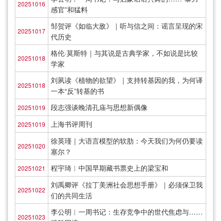
20251016
感官”和猛料
邹贺评《如临大敌》｜听与信之间：谣言呈现的宋
20251017
代历史
格伦·莫斯特｜与其说是古典学家，不如说是比较
20251018
学家
刘夙读《植物的欲望》｜支持转基因的我，为何译
20251018
一本“反”转基的书
段志强谈晚清孔庙与思想新偶像
20251019
上海书评周刊
20251019
徐英瑾｜大语言模型的软肋：今天我们为何仍要读
20251020
塞尔？
程宇琦︱中国早期藏书票史上的梁宝和
20251021
刘禹卿评《拉丁美洲社会思想手册》｜必须保卫我
20251022
们的共同生活
李公明︱一周书记：生存竞争中的世代焦虑与……
20251023