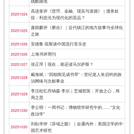
残酷困境
高连奎评《货币、金融、现实与道德》｜债务奴
20251024
役：利息沦为现代化的贡品？
庞煊麒评《磨合》｜近代镇江的地方故事与全球化
20251025
之旅
安德鲁·琼斯谈中国流行音乐史
20251026
上海书评周刊
20251026
张正萍丨现在，谁还读马尔萨斯？
20251027
戴海斌︱“四朝闻见成书早”：世纪老人朱启钤的政
20251028
治网络与文献事业
李汉松忆乔纳森·李尔｜芝城哲医：开放之心，终
20251029
局之思
李公明︱一周书记：博物馆学研究中的……“文化
20251030
政治学”
刘耘华评《异域之眼》｜会通内外：美国汉学的中
20251030
国艺术研究