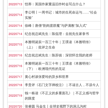
恺蒂︱英国作家重温旧作时会写点什么？
20220713
李公明丨一周书记：城市的生死命运与……“社会
20220714
实验”
徐峰丨唐僧“割肉渡群魔”与萨满教“加入式”
20220714
纪念祝总斌先生︱陈侃理：去祝先生家拿书
20220714
本雅明诞辰一百三十年｜王璞读《本雅明传》
20220715
（上）：批评之生命
纪念祝总斌先生︱陈苏镇：深切怀念我的老师
20220716
本雅明诞辰一百三十年｜王璞读《本雅明传》
20220716
（下）：欧洲现代性的见证
黄心村谈张爱玲的异乡和世界
20220717
李贵评《石门文字禅校注》｜不诬古人，不误今人
20220718
钱一栋读《不正义的多重面孔》｜不正义感与哲学
20220719
的限度
张睿圆 马金生丨全球史视野下的洞儿沟村
20220720