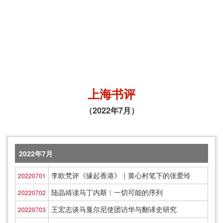
上海书评
（2022年7月）
2022年7月
李欧梵评《缘起香港》｜黄心村笔下的张爱玲
20220701
陆晶靖读马丁内斯︱一切可能的序列
20220702
王宏志谈马戛尔尼使团访华与翻译史研究
20220703