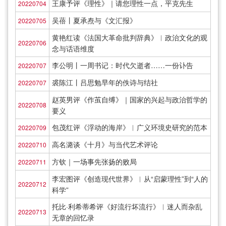
王康予评《理性》｜请您理性一点，平克先生
20220704
吴蓓丨夏承焘与《文汇报》
20220705
黄艳红读《法国大革命批判辞典》︱政治文化的观
20220706
念与话语维度
李公明丨一周书记：时代欠逝者……一份讣告
20220707
裘陈江丨吕思勉早年的佚诗与结社
20220707
赵英男评《作茧自缚》｜国家的兴起与政治哲学的
20220708
要义
包茂红评《浮动的海岸》︱广义环境史研究的范本
20220709
高名潞谈《十月》与当代艺术评论
20220710
方钦｜一场事先张扬的败局
20220711
李宏图评《创造现代世界》︱从“启蒙理性”到“人的
20220712
科学”
托比·利希蒂希评《好流行坏流行》︱迷人而杂乱
20220713
无章的回忆录