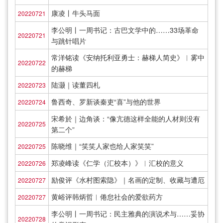
康凌丨牛头马面
20220721
李公明丨一周书记：古巴文学中的……33场革命
20220721
与跳针唱片
常洋铭读《安纳托利亚勇士：赫梯人简史》︱雾中
20220722
的赫梯
陆灏｜读董四札
20220723
鲁西奇、罗新谈秦吏“喜”与他的世界
20220724
宋希於｜边角谈：“像亢德这样全能的人材则没有
20220725
第二个”
陈晓维｜“笑笑人家也给人家笑笑”
20220725
郑凌峰读《仁学（汇校本）》︱汇校的意义
20220726
励俊评《水村图索隐》｜名画的定制、收藏与遭厄
20220727
黄峪评韩炳哲︱倦怠社会的爱欲药方
20220727
李公明丨一周书记：民主雅典的演说术与……妥协
20220728