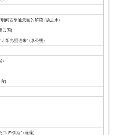
明间西壁通景画的解读 (扬之水)
虞云国)
让阳光照进来” (李公明)
然)
宜)
？
·希钦斯” (蓬蓬)