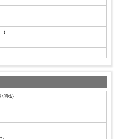
非)
张明扬)
勃)