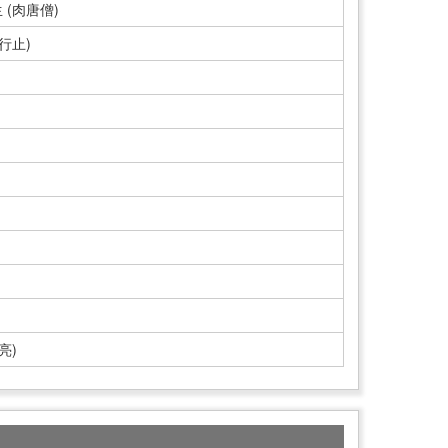
(肉唐僧)
行止)
亮)