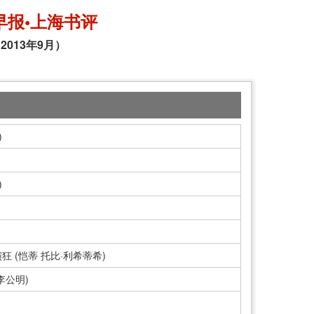
早报•上海书评
2013年9月）
)
)
 (恺蒂 托比·利希蒂希)
李公明)