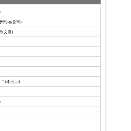
)
伊恩·布鲁玛)
徐文堪)
 (李公明)
)