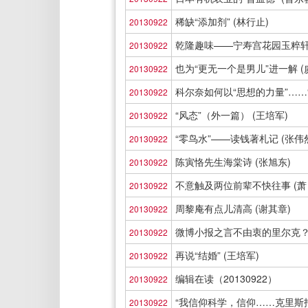
稀缺“添加剂” (林行止)
20130922
乾隆趣味——宁寿宫花园玉粹轩
20130922
也为“更无一个是男儿”进一解 (
20130922
科尔奈如何以“思想的力量”……“
20130922
“风态”（外一篇） (王培军)
20130922
“零鸟水”——读钱著札记 (张伟
20130922
陈寅恪先生海棠诗 (张旭东)
20130922
不意触及两位前辈不快往事 (萧 
20130922
周黎庵有点儿清高 (谢其章)
20130922
微博小报之言不由衷的里尔克
20130922
再说“结婚” (王培军)
20130922
编辑在读（20130922）
20130922
“我信仰科学，信仰……克里斯托弗
20130922