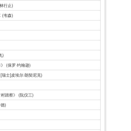
林行止)
(韦森)
飞)
 (保罗·约翰逊)
[瑞士]皮埃尔·朗契尼克)
踏察》 (阮仪三)
德)