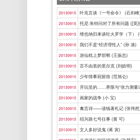
叶兆言谈《一号命令》 (石剑峰
20130915
托尼·朱特问对了所有问题 ([英]
20130915
维也纳归来谈吐火罗学（下） (
20130915
我们不是“经济理性人” (孙 涤)
20130915
游仙枕上梦邯郸 (王振忠)
20130915
言不由衷的里尔克 (刘皓明)
20130915
少年情事宛留痕 (范旭仑)
20130915
开玩笑的……界限与“张力测量计”
20130915
画家的战争 (小 宝)
20130915
禽言诗——读钱著札记 (张伟然
20130915
绍兴路七号往事 (黄 可)
20130915
文人多好说鬼 (蒋 寅)
20130915