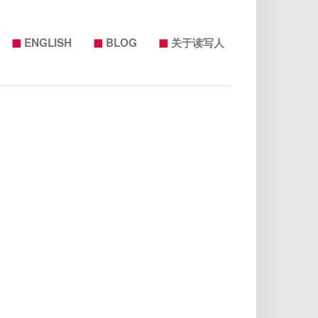
◼
◼
◼
ENGLISH
BLOG
关于读写人