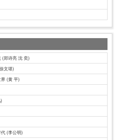
郑诗亮 沈 奕)
徐文堪)
 (黄 平)
)
 (李公明)