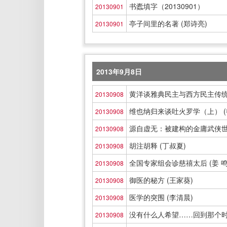
书蠹填字（20130901）
20130901
亭子间里的名著 (郑诗亮)
20130901
2013年9月8日
黄洋谈雅典民主与西方民主传统 (
20130908
维也纳归来谈吐火罗学（上） (
20130908
源自虚无：被建构的金庸武侠世界
20130908
胡注胡释 (丁叔夏)
20130908
全国专家组会诊慈禧太后 (姜 鸣
20130908
御医的秘方 (王家葵)
20130908
医学的突围 (李清晨)
20130908
没有什么人希望……回到那个时代
20130908