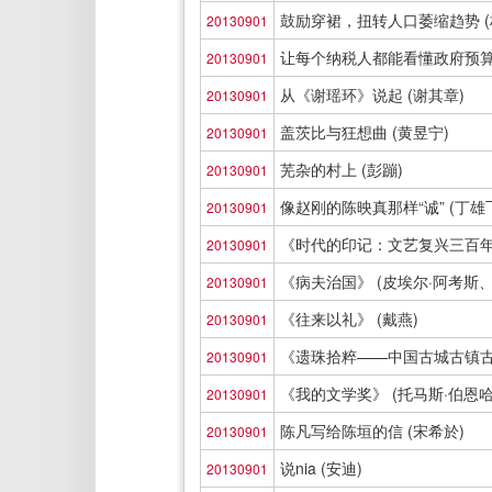
鼓励穿裙，扭转人口萎缩趋势 (
20130901
让每个纳税人都能看懂政府预算 
20130901
从《谢瑶环》说起 (谢其章)
20130901
盖茨比与狂想曲 (黄昱宁)
20130901
芜杂的村上 (彭蹦)
20130901
像赵刚的陈映真那样“诚” (丁雄
20130901
《时代的印记：文艺复兴三百年》
20130901
《病夫治国》 (皮埃尔·阿考斯、
20130901
《往来以礼》 (戴燕)
20130901
《遗珠拾粹——中国古城古镇古村
20130901
《我的文学奖》 (托马斯·伯恩哈
20130901
陈凡写给陈垣的信 (宋希於)
20130901
说nia (安迪)
20130901