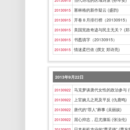
当代诗坛的区域诗派 (孙琴安)
20130915
塞林格的新作疑云 (盛韵)
20130915
开卷８月排行榜（20130915）
20130915
美国宪政奇迹与民主无关？ (郑
20130915
书蠹填字（20130915）
20130915
情迷柔巴依 (撰文 郑诗亮)
20130915
2013年9月22日
马克梦谈唐代女性的政治参与 (
20130922
上官婉儿之死及平反 (仇鹿鸣)
20130922
唐代的“罪人”葬事 (吴丽娱)
20130922
屈心抑志，忍尤攘垢 (张汝伦)
20130922
日本有机农业的“曹孟德” (曹东
20130922