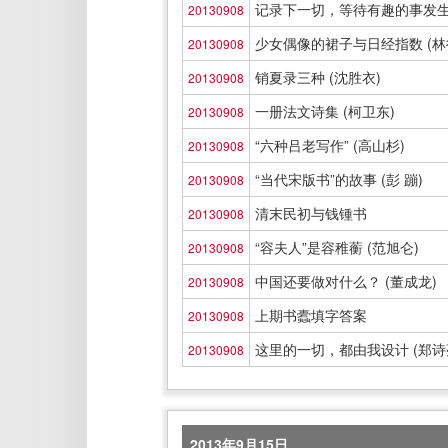
记录下一切，等待有趣的事发生 
20130908
少女偶像的裙子与日经指数 (林
20130908
销夏录三种 (沈胜衣)
20130908
一册法文诗集 (柯卫东)
20130908
“六种吕老写作” (高山杉)
20130908
“当代宋版书”的故事 (彭 蹦)
20130908
清末民初与钱锺书
20130908
“容夫人”是容稚蘅 (范旭仑)
20130908
中国还要做对什么？ (董成龙)
20130908
上期书蠹填字答案
20130908
这里的一切，都由我设计 (郑诗
20130908
2013年9月15日