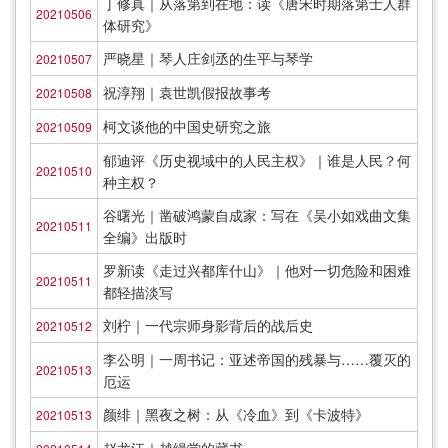
丁修真｜从落第到在地：读《唐宋时期落第士人群
20210506
体研究》
严晓星｜琴人庄剑丞的生平与琴学
20210507
祝淳翔｜袁世凯假报故事考
20210508
柯文谈他的中国史研究之旅
20210509
郁迪评《历史视域中的人民主权》｜谁是人民？何
20210510
种主权？
谷曙光｜凿破鸿蒙自成家：写在《吴小如戏曲文集
20210511
全编》出版时
罗新读《走过兴都库什山》｜他对一切危险和困难
20210511
都轻描淡写
刘柠｜一代宗师身影背后的战后史
20210512
李公明｜一周书记：亚述帝国的残暴与……覆灭的
20210513
厄运
颜绯｜黑夜之树：从《冷血》到《卡波特》
20210513