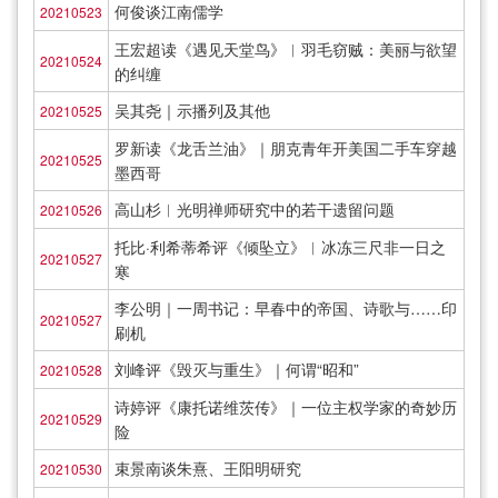
何俊谈江南儒学
20210523
王宏超读《遇见天堂鸟》︱羽毛窃贼：美丽与欲望
20210524
的纠缠
吴其尧｜示播列及其他
20210525
罗新读《龙舌兰油》｜朋克青年开美国二手车穿越
20210525
墨西哥
高山杉︱光明禅师研究中的若干遗留问题
20210526
托比·利希蒂希评《倾坠立》︱冰冻三尺非一日之
20210527
寒
李公明｜一周书记：早春中的帝国、诗歌与……印
20210527
刷机
刘峰评《毁灭与重生》｜何谓“昭和”
20210528
诗婷评《康托诺维茨传》｜一位主权学家的奇妙历
20210529
险
束景南谈朱熹、王阳明研究
20210530