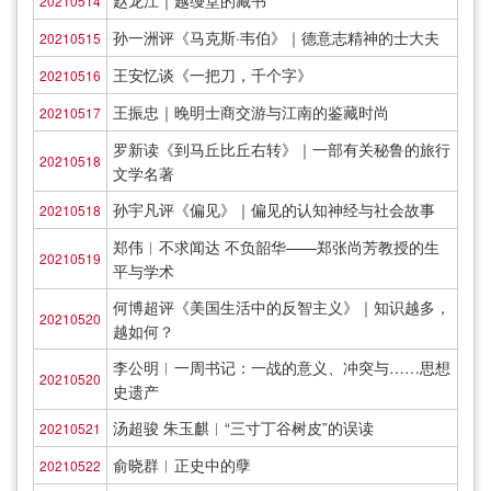
赵龙江｜越缦堂的藏书
20210514
孙一洲评《马克斯·韦伯》｜德意志精神的士大夫
20210515
王安忆谈《一把刀，千个字》
20210516
王振忠｜晚明士商交游与江南的鉴藏时尚
20210517
罗新读《到马丘比丘右转》｜一部有关秘鲁的旅行
20210518
文学名著
孙宇凡评《偏见》｜偏见的认知神经与社会故事
20210518
郑伟︱不求闻达 不负韶华——郑张尚芳教授的生
20210519
平与学术
何博超评《美国生活中的反智主义》｜知识越多，
20210520
越如何？
李公明︱一周书记：一战的意义、冲突与……思想
20210520
史遗产
汤超骏 朱玉麒︱“三寸丁谷树皮”的误读
20210521
俞晓群︱正史中的孽
20210522