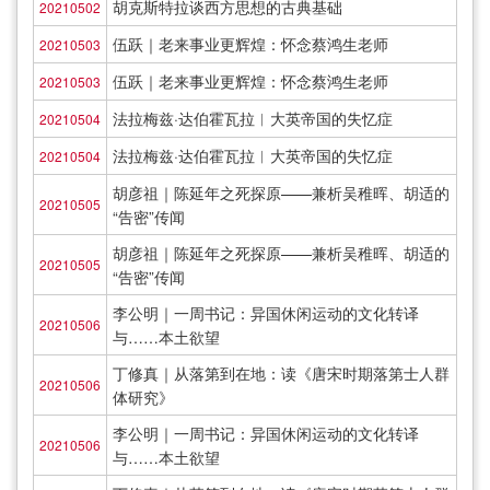
胡克斯特拉谈西方思想的古典基础
20210502
伍跃｜老来事业更辉煌：怀念蔡鸿生老师
20210503
伍跃｜老来事业更辉煌：怀念蔡鸿生老师
20210503
法拉梅兹·达伯霍瓦拉︱大英帝国的失忆症
20210504
法拉梅兹·达伯霍瓦拉︱大英帝国的失忆症
20210504
胡彦祖｜陈延年之死探原——兼析吴稚晖、胡适的
20210505
“告密”传闻
胡彦祖｜陈延年之死探原——兼析吴稚晖、胡适的
20210505
“告密”传闻
李公明｜一周书记：异国休闲运动的文化转译
20210506
与……本土欲望
丁修真｜从落第到在地：读《唐宋时期落第士人群
20210506
体研究》
李公明｜一周书记：异国休闲运动的文化转译
20210506
与……本土欲望