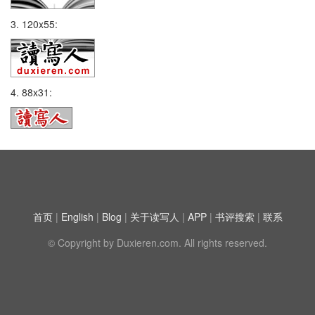
3. 120x55:
4. 88x31:
首页
|
English
|
Blog
|
关于读写人
|
APP
|
书评搜索
|
联系
© Copyright by Duxieren.com. All rights reserved.