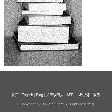
首页
|
English
|
Blog
|
关于读写人
|
APP
|
书评搜索
|
联系
© Copyright by Duxieren.com. All rights reserved.