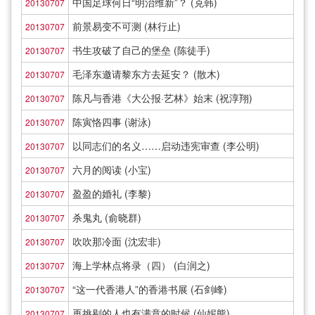
中国足球何日“明治维新”？ (克韩)
20130707
前景易变不可测 (林行止)
20130707
书生攻破了自己的堡垒 (陈徒手)
20130707
毛泽东邀请黎东方去延安？ (散木)
20130707
陈凡与香港《大公报·艺林》始末 (祝淳翔)
20130707
陈寅恪四事 (谢泳)
20130707
以同志们的名义……启动违宪审查 (李公明)
20130707
六月的阅读 (小宝)
20130707
盈盈的婚礼 (李黎)
20130707
杀鬼丸 (俞晓群)
20130707
吹吹那冷面 (沈宏非)
20130707
海上学林点将录（四） (白润之)
20130707
“这一代香港人”的香港书展 (石剑峰)
20130707
再挑剔的人也有满意的时候 (仙妮熊)
20130707