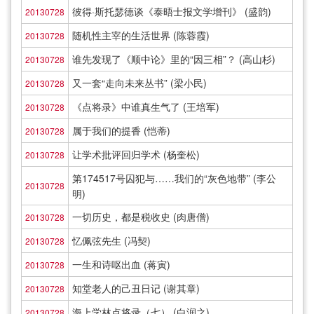
彼得·斯托瑟德谈《泰晤士报文学增刊》 (盛韵)
20130728
随机性主宰的生活世界 (陈蓉霞)
20130728
谁先发现了《顺中论》里的“因三相”？ (高山杉)
20130728
又一套“走向未来丛书” (梁小民)
20130728
《点将录》中谁真生气了 (王培军)
20130728
属于我们的提香 (恺蒂)
20130728
让学术批评回归学术 (杨奎松)
20130728
第174517号囚犯与……我们的“灰色地带” (李公
20130728
明)
一切历史，都是税收史 (肉唐僧)
20130728
忆佩弦先生 (冯契)
20130728
一生和诗呕出血 (蒋寅)
20130728
知堂老人的己丑日记 (谢其章)
20130728
海上学林点将录（七） (白润之)
20130728