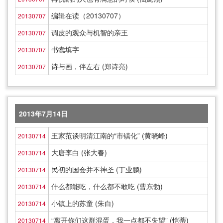
编辑在读（20130707）
20130707
调皮的观众与机智的亲王
20130707
书蠹填字
20130707
诗与画，伴左右 (郑诗亮)
20130707
2013年7月14日
王家范谈明清江南的“市镇化” (黄晓峰)
20130714
大唐李白 (张大春)
20130714
民初的国会并不神圣 (丁业鹏)
20130714
什么都能吃，什么都不敢吃 (曹东勃)
20130714
小镇上的苏童 (朱白)
20130714
“离开你们这群混蛋，我一点都不失望” (恺蒂)
20130714