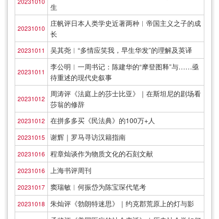
20231010
生
庄帆评日本人类学史近著两种︱帝国主义之子的成
20231010
长
吴其尧︱“多情应笑我，早生华发”的理解及英译
20231011
李公明︱一周书记：陈建华的“摩登图释”与……亟
20231011
待重述的现代史叙事
周涛评《法庭上的莎士比亚》｜在斯坦尼的剧场看
20231012
莎翁的修辞
在拼多多买《民法典》的100万+人
20231012
谢辉｜罗马寻访汉籍指南
20231015
程章灿谈作为物质文化的石刻文献
20231016
上海书评周刊
20231016
窦瑞敏︱何振岱为陈宝琛代笔考
20231017
朱灿评《勃朗特迷思》｜约克郡荒原上的灯与影
20231018