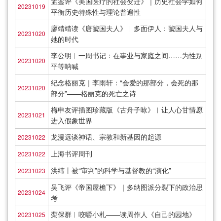
孟鉴评《美国医疗的社会变迁》｜历史社会学如何
20231019
平衡历史特殊性与理论普遍性
廖靖靖读《唐虢国夫人》︱多面伊人：虢国夫人与
20231020
她的时代
李公明︱一周书记：在事业与家庭之间……为性别
20231020
平等呐喊
纪念格丽克｜李雨轩：“会爱的那部分，会死的那
20231020
部分”——格丽克的死亡之诗
梅申友评插图珍藏版《古舟子咏》︱让人心甘情愿
20231021
进入假象世界
龙漫远谈神话、宗教和新基因的起源
20231022
上海书评周刊
20231022
洪纬丨被“审判”的科学与基督教的“演化”
20231023
吴飞评《帝国屋檐下》｜多纳图派分裂下的政治思
20231024
考
栾保群︱咬嚼小札——读周作人《自己的园地》
20231025