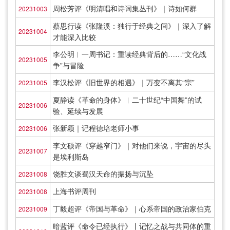
周松芳评《明清唱和诗词集丛刊》｜诗如何群
20231003
蔡思行读《张隆溪：独行于经典之间》｜深入了解
20231004
才能深入比较
李公明︱一周书记：重读经典背后的……“文化战
20231005
争”与冒险
李汉松评《旧世界的相遇》｜万变不离其“宗”
20231005
夏静读《革命的身体》︱二十世纪“中国舞”的试
20231006
验、延续与发展
张新颖｜记程德培老师小事
20231006
李文硕评《穿越窄门》｜对他们来说，宇宙的尽头
20231007
是埃利斯岛
饶胜文谈蜀汉天命的振扬与沉坠
20231008
上海书评周刊
20231008
丁毅超评《帝国与革命》｜心系帝国的政治家伯克
20231009
暗蓝评《命令已经执行》丨记忆之战与共同体的重