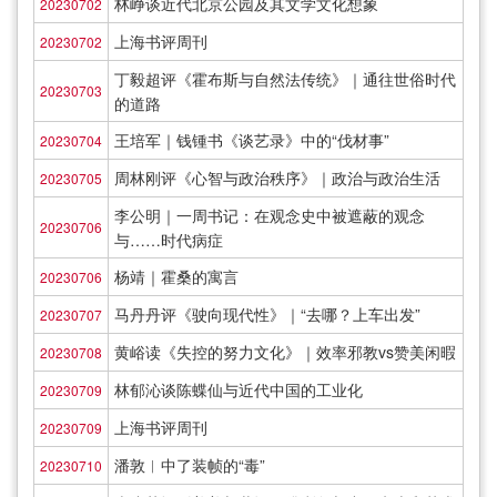
林峥谈近代北京公园及其文学文化想象
20230702
上海书评周刊
20230702
丁毅超评《霍布斯与自然法传统》｜通往世俗时代
20230703
的道路
王培军｜钱锺书《谈艺录》中的“伐材事”
20230704
周林刚评《心智与政治秩序》｜政治与政治生活
20230705
李公明｜一周书记：在观念史中被遮蔽的观念
20230706
与……时代病症
杨靖｜霍桑的寓言
20230706
马丹丹评《驶向现代性》｜“去哪？上车出发”
20230707
黄峪读《失控的努力文化》｜效率邪教vs赞美闲暇
20230708
林郁沁谈陈蝶仙与近代中国的工业化
20230709
上海书评周刊
20230709
潘敦︱中了装帧的“毒”
20230710