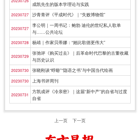
20230726
成凯先生的版本学理论与实践
沙青青评《平成时代》｜“失败博物馆”
20230727
李公明｜一周书记：鲍勃·迪伦的世纪私人歌单
20230727
与……公共论坛
杨靖｜作家贝蒂娜：“她比歌德更伟大”
20230728
张弛评《购买过去》｜后革命时代巴黎的古董收藏
20230729
与历史认识
张晓刚谈“蜉蝣”“隐语之书”与中国当代绘画
20230730
上海书评周刊
20230730
方凯成评《冷亲密》｜这届“新中产”的自省与过度
20230731
自省
上一页
下一页