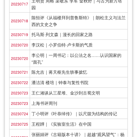
王明贤 周榕 渠敬东 李军 金秋野｜与古为新方塔
20230717
园
陈恒评《从福楼拜到普鲁斯特》｜朗松主义与法兰
20230718
西的文史之争
托马斯·列文森｜漫长的回家之路
20230719
李汉松｜小罗伯特·卢卡斯的气质
20230720
李公明｜一周书记：以公法之名……认识国家的
20230720
“面孔”
陈允吉｜蒋天枢先生轶事摭忆
20230721
潘洁清 楼培｜钟泰与复性书院
20230722
王仁湘谈从三星堆、金沙到古蜀文明
20230723
上海书评周刊
20230723
丁小明评《叶恭绰传》｜以尺牍为结构的传记
20230724
王程韡｜《实验室生活》在中国
20230725
张丽娟评《古籍版本十讲》｜超越“观风望气”：杨