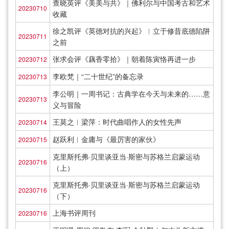
查晓英评《美美与共》｜佛利尔与中国考古和艺术
20230710
收藏
徐之凯评《英德对抗的兴起》︱立于修昔底德陷阱
20230711
之前
张求会评《藕香零拾》｜朝着陈寅恪再进一步
20230712
李欧梵｜“二十世纪”的备忘录
20230713
李公明｜一周书记：古典学在今天与未来的……意
20230713
义与冒险
王莫之︱梁萍：时代曲唱作人的女性先声
20230714
赵跃利︱金庸与《最厉害的家伙》
20230715
克里斯托弗·贝里谈亚当·斯密与苏格兰启蒙运动
20230716
（上）
克里斯托弗·贝里谈亚当·斯密与苏格兰启蒙运动
20230716
（下）
上海书评周刊
20230716