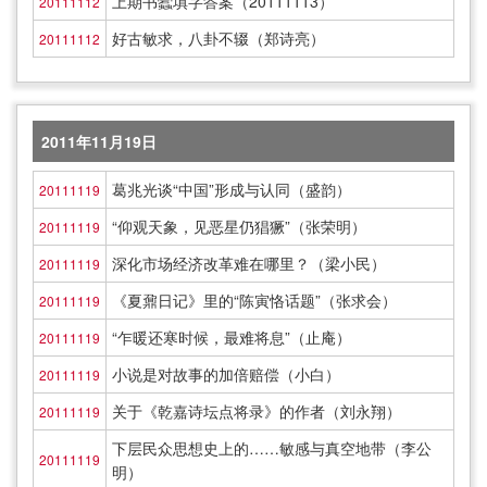
上期书蠹填字答案（20111113）
20111112
好古敏求，八卦不辍（郑诗亮）
20111112
2011年11月19日
葛兆光谈“中国”形成与认同（盛韵）
20111119
“仰观天象，见恶星仍猖獗”（张荣明）
20111119
深化市场经济改革难在哪里？（梁小民）
20111119
《夏鼐日记》里的“陈寅恪话题”（张求会）
20111119
“乍暖还寒时候，最难将息”（止庵）
20111119
小说是对故事的加倍赔偿（小白）
20111119
关于《乾嘉诗坛点将录》的作者（刘永翔）
20111119
下层民众思想史上的……敏感与真空地带（李公
20111119
明）