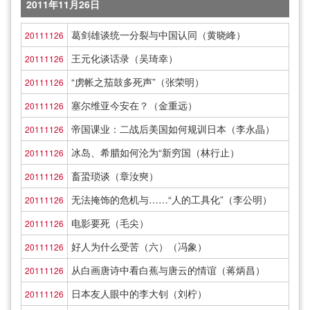
2011年11月26日
葛剑雄谈统一分裂与中国认同（黄晓峰）
20111126
王元化谈话录（吴琦幸）
20111126
“虏帐之茄鼓多死声”（张荣明）
20111126
塞尔维亚今安在？（金重远）
20111126
帝国课业：二战后美国如何规训日本（李永晶）
20111126
冰岛、希腊如何沦为“新穷国（林行止）
20111126
畜蛩琐谈（章汝奭）
20111126
无法掩饰的危机与……“人的工具化”（李公明）
20111126
电影要死（毛尖）
20111126
好人为什么受苦（六）（冯象）
20111126
从白画唐诗中看白蕉与唐云的情谊（蒋炳昌）
20111126
日本友人眼中的李大钊（刘柠）
20111126