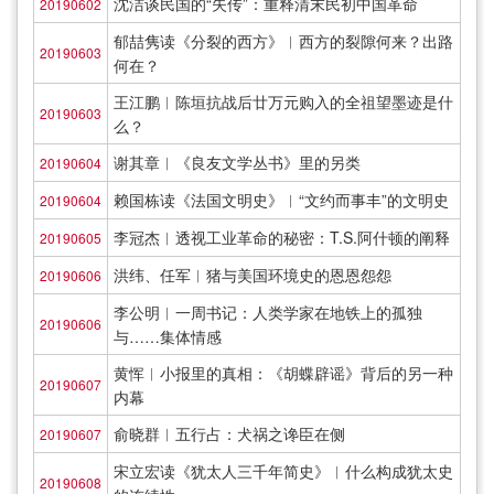
沈洁谈民国的“失传”：重释清末民初中国革命
20190602
郁喆隽读《分裂的西方》︱西方的裂隙何来？出路
20190603
何在？
王江鹏︱陈垣抗战后廿万元购入的全祖望墨迹是什
20190603
么？
谢其章︱《良友文学丛书》里的另类
20190604
赖国栋读《法国文明史》︱“文约而事丰”的文明史
20190604
李冠杰︱透视工业革命的秘密：T.S.阿什顿的阐释
20190605
洪纬、任军︱猪与美国环境史的恩恩怨怨
20190606
李公明︱一周书记：人类学家在地铁上的孤独
20190606
与……集体情感
黄恽︱小报里的真相：《胡蝶辟谣》背后的另一种
20190607
内幕
俞晓群︱五行占：犬祸之谗臣在侧
20190607
宋立宏读《犹太人三千年简史》︱什么构成犹太史
20190608