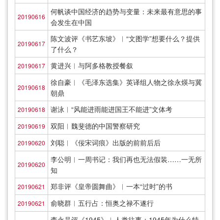
何帆谈中国经济的趋势与变量：未来最有意思的事
20190616
会发生在中国
陈文波评《书艺东坡》︱“文图学”想要什么？提供
20190617
了什么？
黄进兴︱与阿多格教授餐叙
20190617
徐自豪︱《毛泽东选集》英译组人物之徐永煐与冀
20190618
朝鼎
谢泳︱“风能进雨能进国王不能进”文体考
20190618
双阳︱魏斐德的中国警察研究
20190619
刘聪︱《佞宋词痕》出版的前前后后
20190620
李公明︱一周书记：我们再也无法假装……一无所
20190620
知
郑非评《皇帝圆舞曲》︱一本“过时”的书
20190621
俞晓群︱五行占：恒奥之禄不遂行
20190621
李永晶评《1945》︱人类往事：1945年为什么特