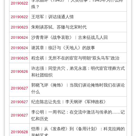
20190622
殊？
王培军︱训诂须通人情
20190622
朱刚谈苏轼、苏辙与北宋时代
20190623
沙青青评《战争哀歌》︱古来征战几人回
20190624
谢其章︱徐訏与《天地人》的故事
20190624
程念祺︱无所不在的宦官与明朝“双头马车”政治
20190625
许志强︱同堂共穴，弟兄永愿：明代宦官埋葬方式
20190626
和社团组织
郭晓飞评《掩饰》︱当我们谈论掩饰时我们在谈论
20190627
什么
纪念陈志让先生︱李天纲评《军绅政权》
20190627
李公明︱一周书记：在交流中激活与传承的……记
20190627
忆和历史
恺蒂︱从《发条橙》到《备用计划》：科克拉姆的
20190628
装帧艺术