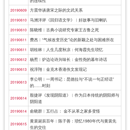
的连续性
方震华谈唐宋之际的文武关系
20190609
马洲洋评《回归语文学》︱好故事与旧喇叭
20190610
陈晓维︱古典小说研究专家王古鲁之死
20190610
费杰︱“气候改变历史”论的新颖之处与困难所在
20190611
胡桂林︱人生几度秋凉：何海霞先生琐忆
20190611
杨焄︱炉边论诗兴味长：金性尧的暮年诗话
20190612
祝淳翔︱金克木香港佚文发现记
20190613
李公明︱一周书记：昆德拉与“不说一句正经话”
20190613
的……时刻
殷捷评《发现阴阳道》︱作为日本传统的阴阳师与
20190614
阴阳道
俞晓群︱五行占： 金不从革之家多变怪
20190614
黄裳诞辰百年︱陈子善：琐忆1980年代与黄裳先
20190615
生的交往