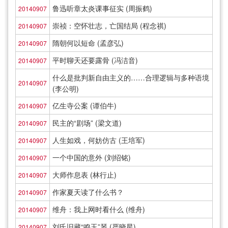
鲁迅听章太炎课事征实 (周振鹤)
20140907
崇祯：空怀壮志，亡国结局 (程念祺)
20140907
隋朝何以短命 (孟彦弘)
20140907
平时聊天还要露骨 (冯洁音)
20140907
什么是批判新自由主义的……合理逻辑与多种语境
20140907
(李公明)
亿生寺公案 (谭伯牛)
20140907
民主的“剧场” (梁文道)
20140907
人生如戏，何妨仿古 (王培军)
20140907
一个中国的意外 (刘绍铭)
20140907
大师作息表 (林行止)
20140907
作家夏天读了什么书？
20140907
维舟：我上网时看什么 (维舟)
20140907
刘氏旧藏“鸣玉”琴 (严晓星)
20140907