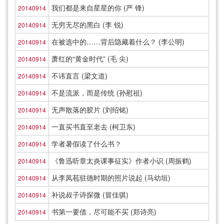
我们都是来自星星的你 (严 锋)
20140914
无穷无尽的黑白 (李 锐)
20140914
在被选中的……背后隐藏着什么？ (李公明)
20140914
萧红的“黄金时代” (毛 尖)
20140914
不讳直言 (梁文道)
20140914
不是流派，而是传统 (孙慰祖)
20140914
无声散落的胶片 (刘绍铭)
20140914
一直买书直至老去 (柯卫东)
20140914
学者暑假读了什么书？
20140914
《鲁迅听章太炎课事征实》作者小识 (周振鹤)
20140914
从李凤苞驻德时期的照片说起 (马幼垣)
20140914
补说叔子诗探微 (冒佳骐)
20140914
书第一要借，尽可能不买 (郑诗亮)
20140914