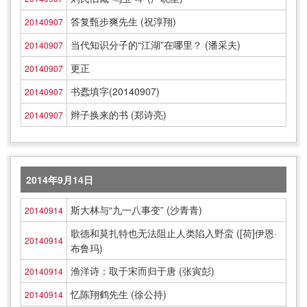
答复甄步爽先生 (祝淳翔)
20140907
当代知识分子的“江湖”在哪里？ (潘采夫)
20140907
更正
20140907
书蠹填字(20140907)
20140907
辫子换来的书 (郑诗亮)
20140907
2014年9月14日
斯大林与“九一八事变” (沙青青)
20140914
歌德和莫扎特也无法阻止人类陷入野蛮 ([荷]伊恩·
20140914
布鲁玛)
渔洋诗：取于宋而归于唐 (张寅彭)
20140914
忆陈翔鹤先生 (徐公持)
20140914