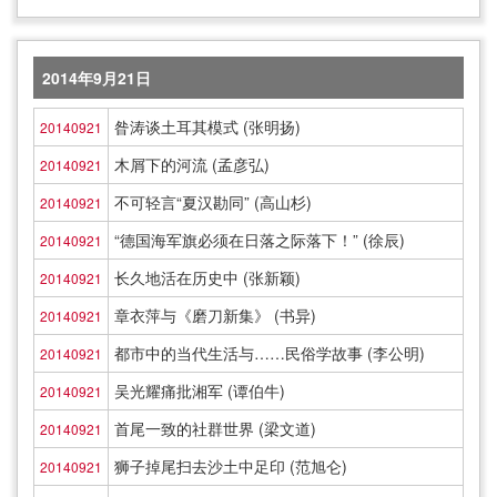
2014年9月21日
昝涛谈土耳其模式 (张明扬)
20140921
木屑下的河流 (孟彦弘)
20140921
不可轻言“夏汉勘同” (高山杉)
20140921
“德国海军旗必须在日落之际落下！” (徐辰)
20140921
长久地活在历史中 (张新颖)
20140921
章衣萍与《磨刀新集》 (书异)
20140921
都市中的当代生活与……民俗学故事 (李公明)
20140921
吴光耀痛批湘军 (谭伯牛)
20140921
首尾一致的社群世界 (梁文道)
20140921
狮子掉尾扫去沙土中足印 (范旭仑)
20140921