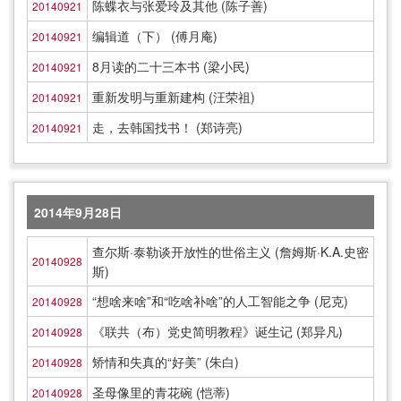
陈蝶衣与张爱玲及其他 (陈子善)
20140921
编辑道（下） (傅月庵)
20140921
8月读的二十三本书 (梁小民)
20140921
重新发明与重新建构 (汪荣祖)
20140921
走，去韩国找书！ (郑诗亮)
20140921
2014年9月28日
查尔斯·泰勒谈开放性的世俗主义 (詹姆斯·K.A.史密
20140928
斯)
“想啥来啥”和“吃啥补啥”的人工智能之争 (尼克)
20140928
《联共（布）党史简明教程》诞生记 (郑异凡)
20140928
矫情和失真的“好美” (朱白)
20140928
圣母像里的青花碗 (恺蒂)
20140928