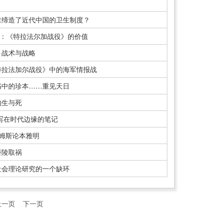
谁缔造了近代中国的卫生制度？
”：《特拉法尔加战役》的价值
、战术与战略
特拉法加尔战役》中的海军情报战
书中的珍本……重见天日
的生与死
写在时代边缘的笔记
詹姆斯论本雅明
骄陵取祸
社会理论研究的一个缺环
上一页
下一页