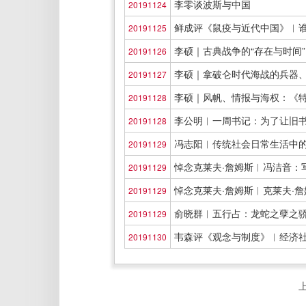
李零谈波斯与中国
20191124
鲜成评《鼠疫与近代中国》︱
20191125
李硕｜古典战争的“存在与时间
20191126
李硕｜拿破仑时代海战的兵器
20191127
李硕｜风帆、情报与海权：《
20191128
李公明︱一周书记：为了让旧
20191128
冯志阳︱传统社会日常生活中
20191129
悼念克莱夫·詹姆斯︱冯洁音：
20191129
悼念克莱夫·詹姆斯︱克莱夫·
20191129
俞晓群︱五行占：龙蛇之孽之
20191129
韦森评《观念与制度》︱经济
20191130