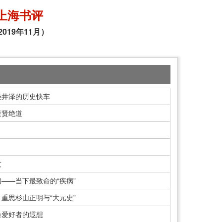
上海书评
2019年11月）
轻井泽的历史快车
蔽贤绝道
友
——当下最致命的“疾病”
重思杉山正明与“大元史”
余爱好者的遐想