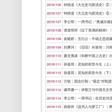
钟焓读《大元史与新清史》②︱
20191106
钟焓读《大元史与新清史》③
20191107
李公明︱一周书记：“奥威尔难
20191107
谭道明评《拉丁美洲的精神》
20191108
俞晓群︱五行占：牛祸之思虑
20191108
刘摩诃︱《旧话》向谁传：川
20191109
夏含夷谈《剑桥中国上古史》
20191110
孙嘉琪︱灵知的前世今生（上
20191111
孙嘉琪︱灵知的前世今生（下
20191112
方钦︱因念行制：“观念”对制
20191113
谏早庸一︱伊斯兰与中国天文
20191114
李公明︱一周书记：在历史河
20191114
薛静评《说书人与梦工厂》︱
20191115