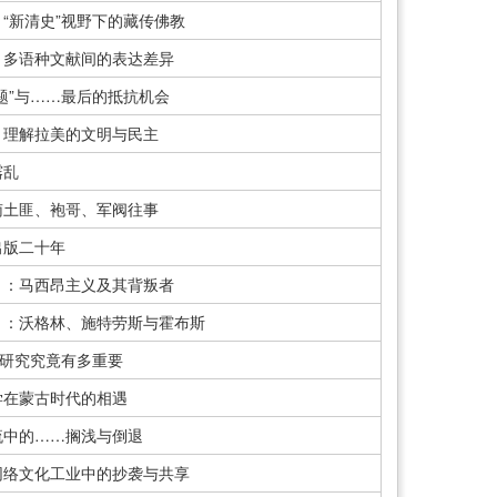
“新清史”视野下的藏传佛教
︱多语种文献间的表达差异
题”与……最后的抵抗机会
︱理解拉美的文明与民主
霿乱
南土匪、袍哥、军阀往事
出版二十年
）：马西昂主义及其背叛者
）：沃格林、施特劳斯与霍布斯
度研究究竟有多重要
学在蒙古时代的相遇
流中的……搁浅与倒退
网络文化工业中的抄袭与共享