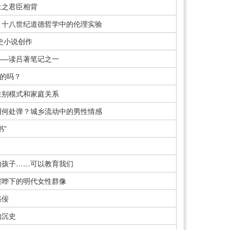
土之君臣相背
｜十八世纪道德哲学中的伦理实验
史小说创作
——读吕著笔记之一
写的吗？
性别模式和家庭关系
泪何处弹？城乡流动中的男性情感
书”
的孩子……可以教育我们
喧哗下的明代女性群像
惑佞
钩沉史