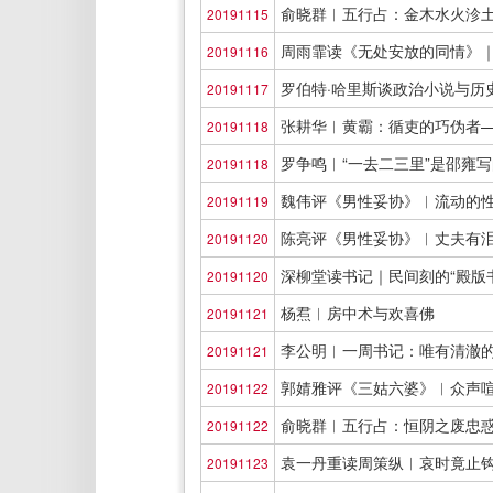
俞晓群︱五行占：金木水火沴
20191115
周雨霏读《无处安放的同情》
20191116
罗伯特·哈里斯谈政治小说与历
20191117
张耕华︱黄霸：循吏的巧伪者
20191118
罗争鸣︱“一去二三里”是邵雍
20191118
魏伟评《男性妥协》︱流动的
20191119
陈亮评《男性妥协》︱丈夫有
20191120
深柳堂读书记｜民间刻的“殿版
20191120
杨焄︱房中术与欢喜佛
20191121
李公明︱一周书记：唯有清澈
20191121
郭婧雅评《三姑六婆》︱众声
20191122
俞晓群︱五行占：恒阴之废忠
20191122
袁一丹重读周策纵︱哀时竟止
20191123