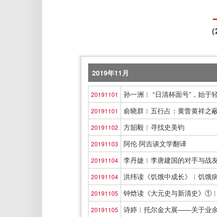
（
2019年11月
孙一洲︱ “日清杯面号”，始于
20191101
俞晓群︱五行占：黄眚黄祥之
20191101
方韶毅︱寻找史美钧
20191102
阿伦·阿吉谈文学翻译
20191103
李丹婕︱李唐建国的对手与战
20191104
洪纬读《饥饿中成长》︱饥饿病
20191104
钟焓读《大元史与新清史》①︱
20191105
诗婷︱托尔金大展——关于业
20191105