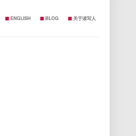
◼
◼
◼
ENGLISH
BLOG
关于读写人