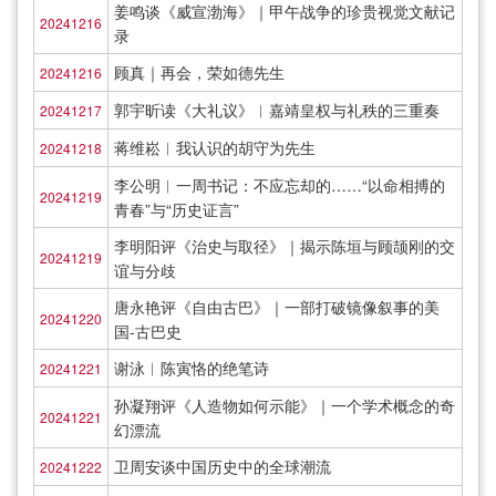
姜鸣谈《威宣渤海》｜甲午战争的珍贵视觉文献记
20241216
录
顾真｜再会，荣如德先生
20241216
郭宇昕读《大礼议》︱嘉靖皇权与礼秩的三重奏
20241217
蒋维崧︱我认识的胡守为先生
20241218
李公明︱一周书记：不应忘却的……“以命相搏的
20241219
青春”与“历史证言”
李明阳评《治史与取径》｜揭示陈垣与顾颉刚的交
20241219
谊与分歧
唐永艳评《自由古巴》｜一部打破镜像叙事的美
20241220
国-古巴史
谢泳︱陈寅恪的绝笔诗
20241221
孙凝翔评《人造物如何示能》｜一个学术概念的奇
20241221
幻漂流
卫周安谈中国历史中的全球潮流
20241222