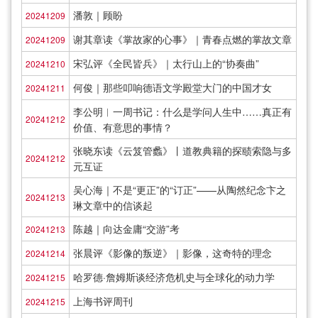
潘敦｜顾盼
20241209
谢其章读《掌故家的心事》｜青春点燃的掌故文章
20241209
宋弘评《全民皆兵》｜太行山上的“协奏曲”
20241210
何俊｜那些叩响德语文学殿堂大门的中国才女
20241211
李公明︱一周书记：什么是学问人生中……真正有
20241212
价值、有意思的事情？
张晓东读《云笈管蠡》丨道教典籍的探赜索隐与多
20241212
元互证
吴心海｜不是“更正”的“订正”——从陶然纪念卞之
20241213
琳文章中的信谈起
陈越｜向达金庸“交游”考
20241213
张晨评《影像的叛逆》｜影像，这奇特的理念
20241214
哈罗德·詹姆斯谈经济危机史与全球化的动力学
20241215
上海书评周刊
20241215