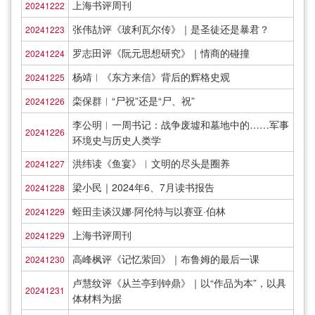
上海书评周刊
20241222
张伟劼评《玻利瓦尔传》｜是圣徒还是暴君？
20241223
罗志田评《阮元思想研究》｜情商的碰撞
20241224
杨靖︱《东方来信》背后的辉格史观
20241225
栾保群︱“尸祝”还是“尸、祝”
20241226
李公明︱一周书记：战争废墟和墓地中的……军事
20241226
环境史与历史人类学
洪纬读《鱼宴》︱文明的尽头是圈养
20241227
梁小民｜2024年6、7月读书报告
20241228
蛭田圭谈汉娜·阿伦特与以赛亚·伯林
20241229
上海书评周刊
20241229
高峰枫评《记忆萦回》｜布鲁姆的最后一课
20241230
卢慧纹评《从兰亭到钟鼎》｜以“作品为本”，以具
20241231
体材料为据