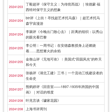
丁毅超评《保守主义：为传统而战》｜埃德蒙·福
20241203
西特对保守主义的想象
btr评《上街！寻找超艺术托马森》｜超艺术托马
20241204
森宇宙漫游
李琬评《今晚出门散心去》｜距离的组织：以秀山
20241204
的眼光看巴黎
李公明︱一周书记：在安德森教授身上还燃烧
20241205
着……思想篝火的余焰
金衡山评《无地可依》︱美国式“田园风光”的昨天
20241205
和今天
张杨评《湖北工建》三书｜一个流动三线建设者的
20241206
生命史
熊鹤婷评《回音室——1897-1935年跨国的中国
20241207
画》｜对话的维度
叶兆言谈《璩家花园》
20241208
上海书评周刊
20241208