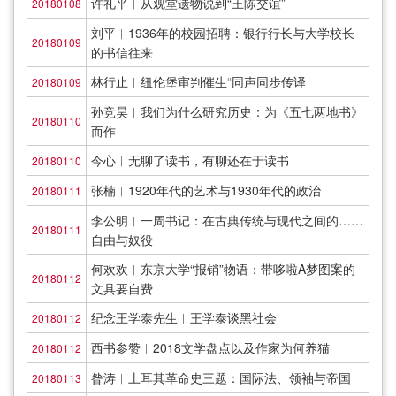
许礼平︱从观堂遗物说到“王陈交谊”
20180108
刘平︱1936年的校园招聘：银行行长与大学校长
20180109
的书信往来
林行止︱纽伦堡审判催生“同声同步传译
20180109
孙竞昊︱我们为什么研究历史：为《五七两地书》
20180110
而作
今心︱无聊了读书，有聊还在于读书
20180110
张楠︱1920年代的艺术与1930年代的政治
20180111
李公明︱一周书记：在古典传统与现代之间的……
20180111
自由与奴役
何欢欢︱东京大学“报销”物语：带哆啦A梦图案的
20180112
文具要自费
纪念王学泰先生︱王学泰谈黑社会
20180112
西书参赞︱2018文学盘点以及作家为何养猫
20180112
昝涛︱土耳其革命史三题：国际法、领袖与帝国
20180113