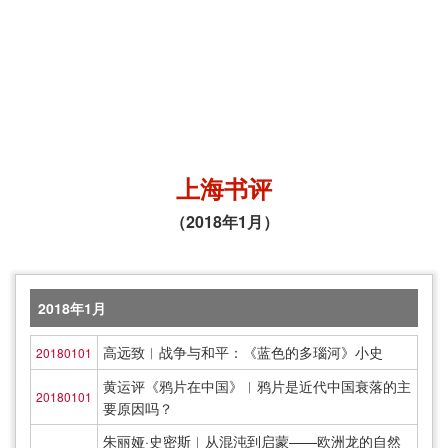
上海书评
（2018年1月）
2018年1月
高远致︱战争与和平：《蓝色的多瑙河》小史
20180101
黄运评《鸦片在中国》︱鸦片是近代中国衰落的主
20180101
要原因吗？
朱丽娅·史密斯︱从混沌到启蒙——欧洲龙的自然