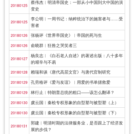
蔡伟杰︱明清帝国史：一部从小中国到大中国的演
20180125
变史
李公明︱一周书记：纳粹统治下的施害者与……受
20180125
害者
张杨评《世界帝国史》︱帝国的死与生
20180126
俞晓群︱狂咎之哭笑者三
20180126
杨良志︱《白石老人自述》的著述出版：八十多年
20180127
的艰辛与不易
赖瑞和谈《唐代高层文官》与唐代官制研究
20180128
孔劳格评《爱与友谊》︱用爱的书单拯救爱
20180129
林行止︱特朗普总统的粗口——该怎么翻译？
20180129
虞云国︱秦桧专权形象的自型塑与被型塑（上）
20180130
虞云国︱秦桧专权形象的自型塑与被型塑（下）
20180130
郭建︱明清时期的法律服务业，是否跟上了经济发
20180131
展的步伐？