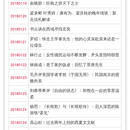
俞晓群︱狂咎之骄天下之士
20180119
梁承邺 叶秀粦︱康有为、梁庆桂的晚年情状：新
20180120
见信札解读
书云谈在西域寻找玄奘
20180121
罗炤︱悼念王学泰先生：他的心灵深处原来还是一
20180121
位儒生
林行止︱反性骚扰运动不断发酵，矛头直指特朗普
20180122
林丽成︱老丁家的饭桌：回忆丁景唐先生
20180122
毛升评美国学者李慈《于国无用》︱民国南京的观
20180123
瞻所系
利希蒂希评《自由的状态》︱和熊在一起的零星温
20180123
柔
杨焄︱《长恨歌》与《长恨歌传》：启人深思的陈
20180124
寅恪“谬见”
高山杉︱过去两年上拍的西夏文文献
20180124