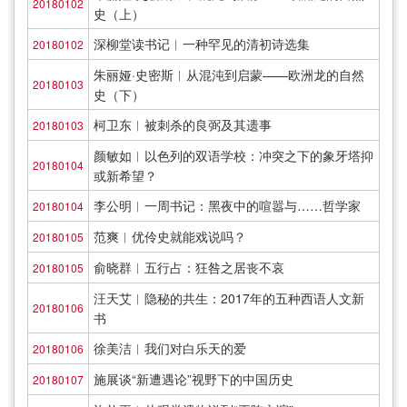
20180102
史（上）
深柳堂读书记︱一种罕见的清初诗选集
20180102
朱丽娅·史密斯︱从混沌到启蒙——欧洲龙的自然
20180103
史（下）
柯卫东︱被刺杀的良弼及其遗事
20180103
颜敏如︱以色列的双语学校：冲突之下的象牙塔抑
20180104
或新希望？
李公明︱一周书记：黑夜中的喧嚣与……哲学家
20180104
范爽︱优伶史就能戏说吗？
20180105
俞晓群︱五行占：狂咎之居丧不哀
20180105
汪天艾︱隐秘的共生：2017年的五种西语人文新
20180106
书
徐美洁︱我们对白乐天的爱
20180106
施展谈“新遭遇论”视野下的中国历史
20180107