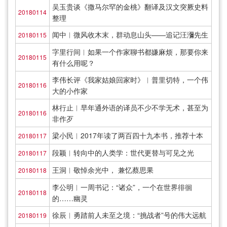
吴玉贵谈《撒马尔罕的金桃》翻译及汉文突厥史料
20180114
整理
闻中︱微风收木末，群动息山头——追记汪瀰先生
20180115
字里行间︱如果一个作家聊书都嫌麻烦，那要你来
20180115
有什么用呢？
李伟长评《我家姑娘回家时》︱普里切特，一个伟
20180116
大的小作家
林行止︱早年通外语的译员不少不学无术，甚至为
20180116
非作歹
梁小民︱2017年读了两百四十九本书，推荐十本
20180117
段颖︱转向中的人类学：世代更替与可见之光
20180117
王洞︱敬悼余光中， 兼忆蔡思果
20180118
李公明︱一周书记：“诸众”，一个在世界徘徊
20180118
的……幽灵
徐辰︱勇踏前人未至之境：“挑战者”号的伟大远航
20180119