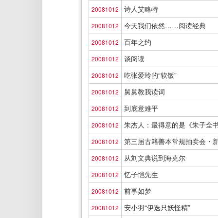
诗人艾略特
20081012
今天我们依然……阅读经典
20081012
百年之约
20081012
谈阅读
20081012
吃张爱玲的“软饭”
20081012
舅舅教我读词
20081012
到底意难平
20081012
朱杰人：最得意的是《朱子全
20081012
第三届古籍善本常规拍卖会・
20081012
从刘文典说到海克尔
20081012
忆子恺先生
20081012
前事如梦
20081012
安小羽“伊迭只妖怪精”
20081012