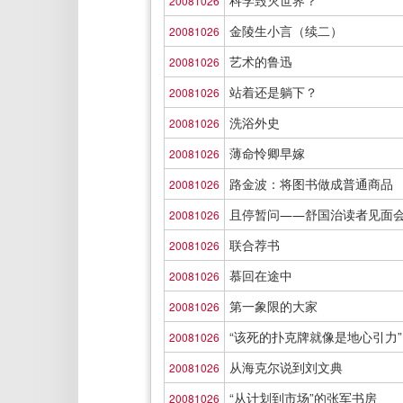
科学毁灭世界？
20081026
金陵生小言（续二）
20081026
艺术的鲁迅
20081026
站着还是躺下？
20081026
洗浴外史
20081026
薄命怜卿早嫁
20081026
路金波：将图书做成普通商品
20081026
且停暂问――舒国治读者见面
20081026
联合荐书
20081026
慕回在途中
20081026
第一象限的大家
20081026
“该死的扑克牌就像是地心引力”
20081026
从海克尔说到刘文典
20081026
“从计划到市场”的张军书房
20081026