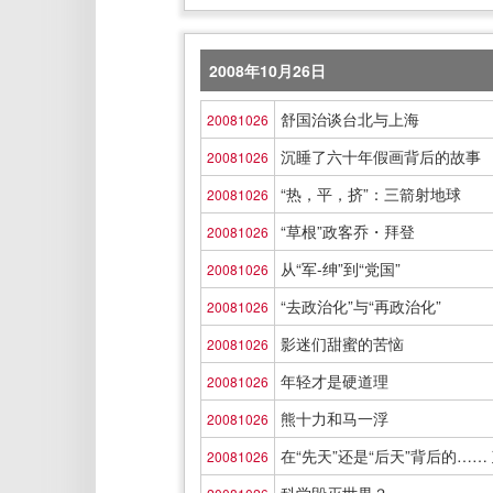
2008年10月26日
舒国治谈台北与上海
20081026
沉睡了六十年假画背后的故事
20081026
“热，平，挤”：三箭射地球
20081026
“草根”政客乔・拜登
20081026
从“军-绅”到“党国”
20081026
“去政治化”与“再政治化”
20081026
影迷们甜蜜的苦恼
20081026
年轻才是硬道理
20081026
熊十力和马一浮
20081026
在“先天”还是“后天”背后的……
20081026