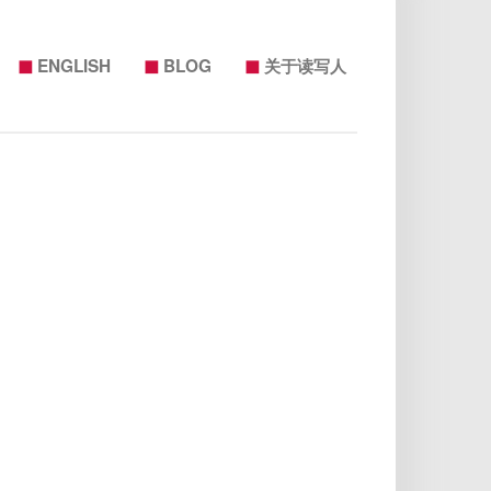
◼
◼
◼
ENGLISH
BLOG
关于读写人