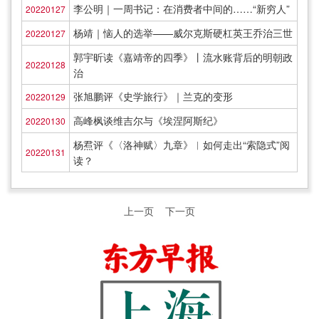
李公明｜一周书记：在消费者中间的……“新穷人”
20220127
杨靖｜恼人的选举——威尔克斯硬杠英王乔治三世
20220127
郭宇昕读《嘉靖帝的四季》丨流水账背后的明朝政
20220128
治
张旭鹏评《史学旅行》｜兰克的变形
20220129
高峰枫谈维吉尔与《埃涅阿斯纪》
20220130
杨焄评《〈洛神赋〉九章》︱如何走出“索隐式”阅
20220131
读？
上一页
下一页