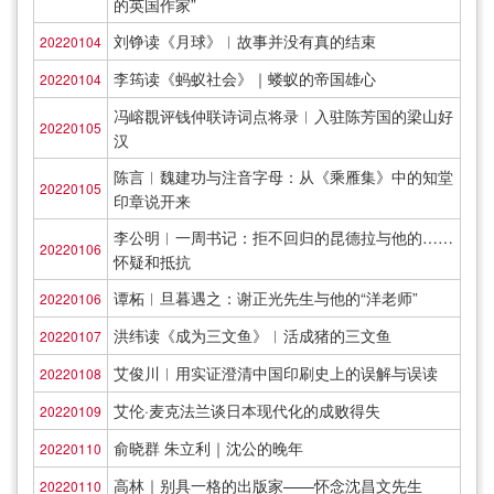
的英国作家”
刘铮读《月球》︱故事并没有真的结束
20220104
李筠读《蚂蚁社会》｜蝼蚁的帝国雄心
20220104
冯嵱覠评钱仲联诗词点将录︱入驻陈芳国的梁山好
20220105
汉
陈言︱魏建功与注音字母：从《乘雁集》中的知堂
20220105
印章说开来
李公明︱一周书记：拒不回归的昆德拉与他的……
20220106
怀疑和抵抗
谭柘︱旦暮遇之：谢正光先生与他的“洋老师”
20220106
洪纬读《成为三文鱼》︱活成猪的三文鱼
20220107
艾俊川︱用实证澄清中国印刷史上的误解与误读
20220108
艾伦·麦克法兰谈日本现代化的成败得失
20220109
俞晓群 朱立利｜沈公的晚年
20220110
高林｜别具一格的出版家——怀念沈昌文先生
20220110