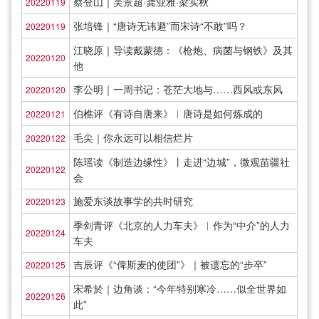
蔡登山｜吴景超·龚业雅·梁实秋
20220119
张培锋｜“唐诗无讳避”而宋诗“不敢”吗？
20220119
江晓原｜导读戴蒙德：《枪炮、病菌与钢铁》及其
20220120
他
李公明｜一周书记：苍茫大地与……西风或东风
20220120
伯樵评《有诗自唐来》︱唐诗是如何炼成的
20220121
毛尖｜你永远可以相信烂片
20220122
陈瑶读《制造边缘性》丨走进“边城”，微观苗疆社
20220122
会
施爱东谈故事学的共时研究
20220123
季剑青评《北京的人力车夫》︱作为“中介”的人力
20220124
车夫
吉辰评《“俾斯麦的使团”》｜被遗忘的“步卒”
20220125
宋希於｜边角谈：“今年特别寒冷……似全世界如
20220126
此”