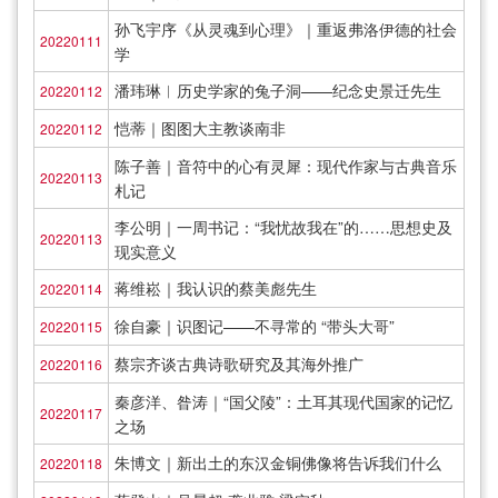
孙飞宇序《从灵魂到心理》｜重返弗洛伊德的社会
20220111
学
潘玮琳︱历史学家的兔子洞——纪念史景迁先生
20220112
恺蒂｜图图大主教谈南非
20220112
陈子善｜音符中的心有灵犀：现代作家与古典音乐
20220113
札记
李公明｜一周书记：“我忧故我在”的……思想史及
20220113
现实意义
蒋维崧｜我认识的蔡美彪先生
20220114
徐自豪｜识图记——不寻常的 “带头大哥”
20220115
蔡宗齐谈古典诗歌研究及其海外推广
20220116
秦彦洋、昝涛｜“国父陵”：土耳其现代国家的记忆
20220117
之场
朱博文｜新出土的东汉金铜佛像将告诉我们什么
20220118