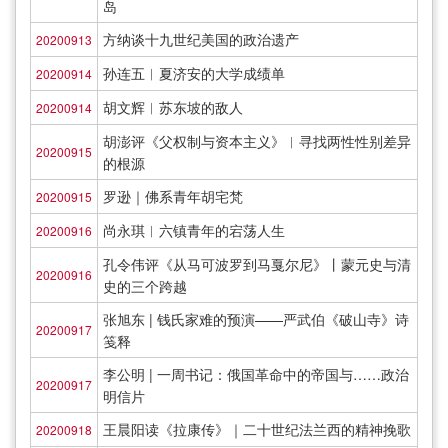
岛
方纳谈十九世纪美国的政治遗产
20200913
孙连五︱夏济安的大学成绩单
20200914
胡文辉︱苏东坡的敌人
20200914
胡澎评《父权制与资本主义》︱寻找两性性别差异
20200915
的根源
罗逊｜佛系青年胡宅梵
20200915
尚永琪︱六镇青年的宕荡人生
20200916
孔令伟评《从马可波罗到马戛尔尼》丨蒙元史与清
20200916
史的三个跨越
张旭东 | 钱氏家难的预演——严武伯《破山寺》诗
20200917
笺释
李公明 | 一周书记：俄国革命中的帝国与……政治
20200917
明信片
王晨阳读《拉康传》｜二十世纪法兰西的精神挽歌
20200918