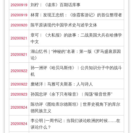
刘柠︱《读库》百期话库事
20200919
林霄︱发现王忠纫：《徐霞客游记》的首位整理者
20200919
陈平原谈现代中国学术史与述学文体
20200920
章可︱《大私报》的故事：二战美国大兵在哈佛学
20200921
中文
湖山忆书｜“神秘的”名著：第一版《罗马盛衰原因
20200921
论》
孙一洲评《哈贝马斯传》︱公共知识分子中的战斗
20200922
机
糜绪洋︱马雅可夫斯基：人与诗人
20200922
孙国忠评《余下只有噪音》︱闯荡“噪音世界”
20200923
陈功评《图绘库尔德斯坦》| 世界史视角下的库尔
20200924
德民族主义
李公明 |一周书记：当我们谈论欧洲的时候……在
20200924
谈论什么？