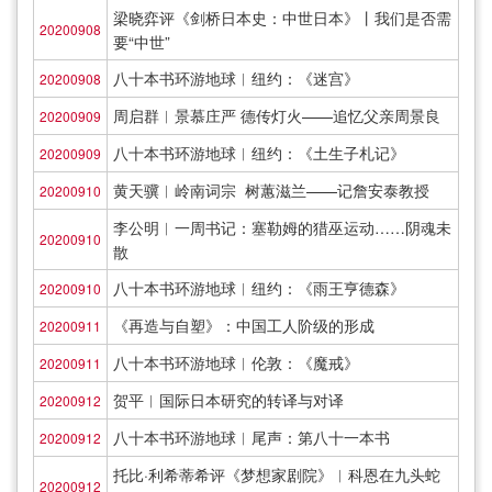
梁晓弈评《剑桥日本史：中世日本》丨我们是否需
20200908
要“中世”
八十本书环游地球︱纽约：《迷宫》
20200908
周启群︱景慕庄严 德传灯火——追忆父亲周景良
20200909
八十本书环游地球︱纽约：《土生子札记》
20200909
黄天骥︱岭南词宗 树蕙滋兰——记詹安泰教授
20200910
李公明︱一周书记：塞勒姆的猎巫运动……阴魂未
20200910
散
八十本书环游地球︱纽约：《雨王亨德森》
20200910
《再造与自塑》：中国工人阶级的形成
20200911
八十本书环游地球︱伦敦：《魔戒》
20200911
贺平︱国际日本研究的转译与对译
20200912
八十本书环游地球︱尾声：第八十一本书
20200912
托比·利希蒂希评《梦想家剧院》︱科恩在九头蛇
20200912