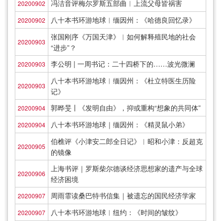
冯洁音评梅尔罗斯五部曲︱上流父母皆祸害
20200902
八十本书环游地球︱缅因州：《哈德良回忆录》
20200902
张国刚序《万国天津》︱如何解释殖民地的社会
20200903
“进步”？
李公明 | 一周书记：二十四桥下的……波光微澜
20200903
八十本书环游地球︱缅因州：《杜立特医生历险
20200903
记》
郭晔旻丨《发明自由》，抑或重构“想象的共同体”
20200904
八十本书环游地球｜缅因州：《精灵鼠小弟》
20200904
伯樵评《小津安二郎全日记》︱昭和小津：反超克
20200905
的镜像
上海书评｜罗斯柴尔德谈经济思想家的遗产与全球
20200906
经济困境
周雨霏读桑巴特书信集｜被遗忘的国民经济学家
20200907
八十本书环游地球︱纽约：《时间的皱纹》
20200907