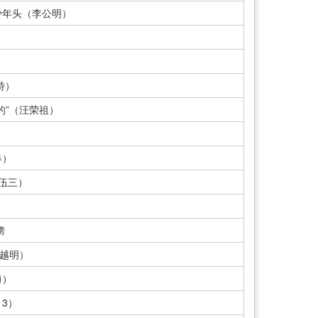
少年头（李公明）
特）
的”（汪荣祖）
春）
伍三）
榜
贺越明）
勇）
13）