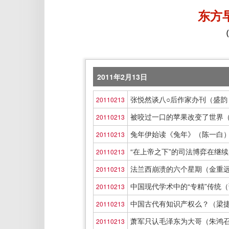
东方
（
2011年2月13日
张悦然谈八○后作家办刊（盛韵
20110213
被咬过一口的苹果改变了世界
20110213
兔年伊始读《兔年》（陈一白
20110213
“在上帝之下”的司法博弈在继
20110213
法兰西崩溃的六个星期（金重
20110213
中国现代学术中的“专精”传统
20110213
中国古代有知识产权么？（梁
20110213
萧军只认毛泽东为大哥（朱鸿
20110213