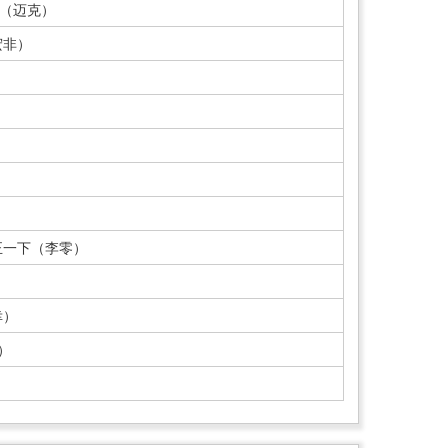
”（迈克）
宏非）
）
正一下（李零）
）
幸）
）
）