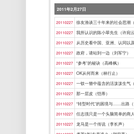
2011年2月27日
徐友渔谈三十年来的社会思潮（
20110227
我所认识的陈小翠先生（许宛
20110227
从历史看中国、亚洲、认同以及疆域
20110227
政府，请站到一边（刘军宁）
20110227
“参考”的秘诀（高峰枫）
20110227
OK从何而来（林行止）
20110227
一钗一簪中蕴含的活泼泼生气
20110227
那一层皮（恺蒂）
20110227
“转型时代”的困境与……出路
20110227
任志强只是一个头脑简单的商
20110227
龙马是一个传说（李长声）
20110227