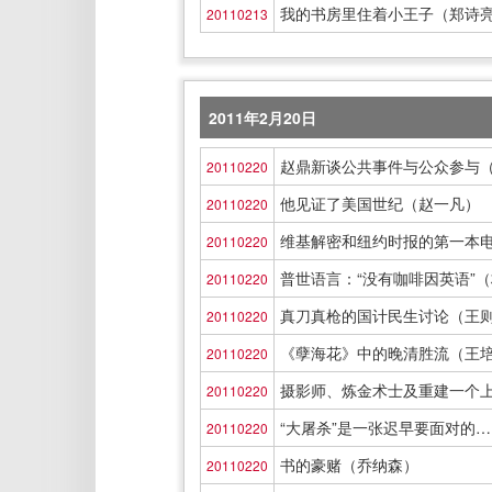
我的书房里住着小王子（郑诗
20110213
2011年2月20日
赵鼎新谈公共事件与公众参与（
20110220
他见证了美国世纪（赵一凡）
20110220
维基解密和纽约时报的第一本电
20110220
普世语言：“没有咖啡因英语”
20110220
真刀真枪的国计民生讨论（王
20110220
《孽海花》中的晚清胜流（王
20110220
摄影师、炼金术士及重建一个
20110220
“大屠杀”是一张迟早要面对的
20110220
书的豪赌（乔纳森）
20110220