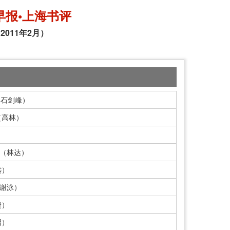
早报•上海书评
2011年2月）
 石剑峰）
（高林）
）
续（林达）
远）
（谢泳）
捷）
召）