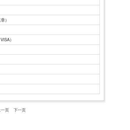
其章）
）
ISA）
上一页
下一页