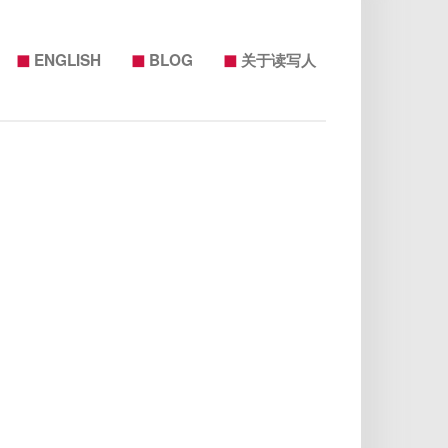
◼
◼
◼
ENGLISH
BLOG
关于读写人