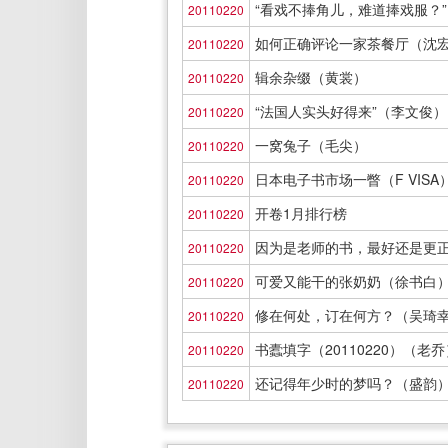
“看戏不捧角儿，难道捧戏服？
20110220
如何正确评论一家茶餐厅（沈
20110220
辑余杂缀（黄裳）
20110220
“法国人实头好得来”（李文俊）
20110220
一窝兔子（毛尖）
20110220
日本电子书市场一瞥（F VISA
20110220
开卷1月排行榜
20110220
因为是老师的书，最好还是更
20110220
可爱又能干的张奶奶（徐书白
20110220
修在何处，订在何方？（吴琦
20110220
书蠹填字（20110220）（老乔
20110220
还记得年少时的梦吗？（盛韵
20110220