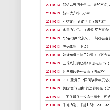
保钓风云四十年……曾经不负
20110213
新年读安持（小宝）
20110213
守护文化 延传学术（陈尚君）
20110213
永恒的明信片（诺曼·莱布雷希
20110213
“只要他到北京来，一切都会变
20110213
虎妈战歌（毛尖）
20110213
奴婢知道？孩子知道！（张大
20110213
五花八门的欧美1月热点新书（
20110213
分享阅读是种美德（周荣桥）
20110213
2010蓝狮子中国阅读榜年度总
20110213
美国“言论自由”的边界何在（
20110213
七零后最后一位语体高手（柯
20110213
牛博摘选、书趣灯谜（201102
20110213