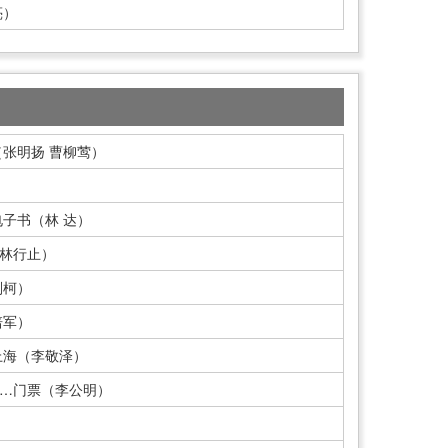
亮）
张明扬 曹柳莺）
子书（林 达）
（林行止）
则柯）
培军）
上海（李敬泽）
……门票（李公明）