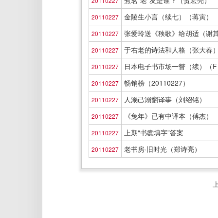
煮茗“老”友是谁？（贺宏亮）
20110227
金陵生小言（续七）（蒋寅）
20110227
张爱玲送《秧歌》给胡适（谢
20110227
于右老的诗法和人格（张大春
20110227
日本电子书市场一瞥（续）（F V
20110227
畅销榜（20110227）
20110227
人溺己溺翻译事（刘绍铭）
20110227
《兔年》已有中译本（傅杰）
20110227
上期“书蠹填字”答案
20110227
老书房·旧时光（郑诗亮）
20110227