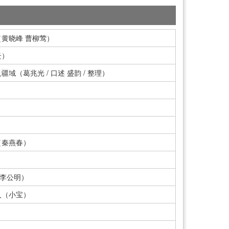
黄晓峰 曹柳莺）
云）
（葛兆光 / 口述 盛韵 / 整理）
（秦燕春）
（李公明）
人（小宝）