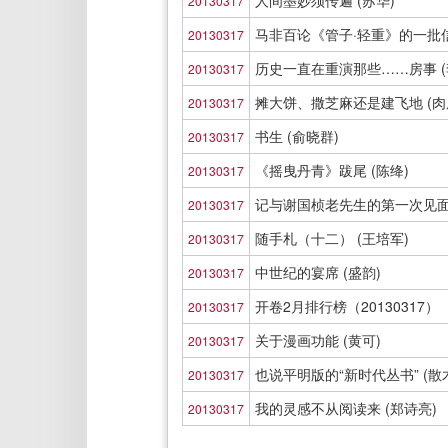
人间墨妙须传遍 (苏华)
20130317
马非百论《管子·轻重》的一批信
20130317
历史一直在重演那些……房事 (
20130317
摊大饼、撒芝麻还是建飞地 (肉
20130317
书生 (俞晓群)
20130317
《摇曳丹青》跋尾 (陈绛)
20130317
记与谢国桢老先生的第一次见面 
20130317
随手札（十二） (王培军)
20130317
中世纪的宴席 (盛韵)
20130317
开卷2月排行榜（20130317）
20130317
关于漫画功能 (黄可)
20130317
也说平明版的“新时代丛书” (散
20130317
我的灵感不从阅读来 (郑诗亮)
20130317