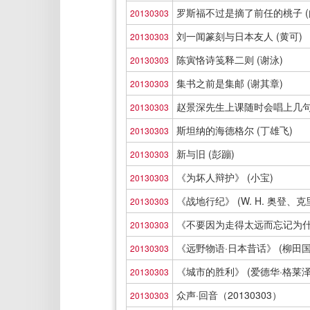
罗斯福不过是摘了前任的桃子 (
20130303
刘一闻篆刻与日本友人 (黄可)
20130303
陈寅恪诗笺释二则 (谢泳)
20130303
集书之前是集邮 (谢其章)
20130303
赵景深先生上课随时会唱上几句 
20130303
斯坦纳的海德格尔 (丁雄飞)
20130303
新与旧 (彭蹦)
20130303
《为坏人辩护》 (小宝)
20130303
《战地行纪》 (W. H. 奥登、
20130303
《不要因为走得太远而忘记为什
20130303
《远野物语·日本昔话》 (柳田国
20130303
《城市的胜利》 (爱德华·格莱泽
20130303
众声·回音（20130303）
20130303