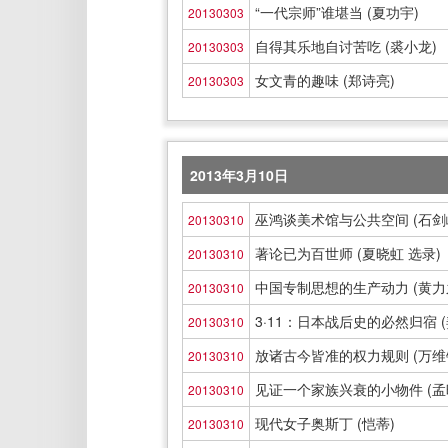
“一代宗师”谁堪当 (夏功宇)
20130303
自得其乐地自讨苦吃 (裘小龙)
20130303
女文青的趣味 (郑诗亮)
20130303
2013年3月10日
巫鸿谈美术馆与公共空间 (石剑
20130310
著论已为百世师 (夏晓虹 选录)
20130310
中国专制思想的生产动力 (黄力
20130310
3·11：日本战后史的必然归宿 (
20130310
放诸古今皆准的权力规则 (万维
20130310
见证一个家族兴衰的小物件 (孟
20130310
现代女子奥斯丁 (恺蒂)
20130310