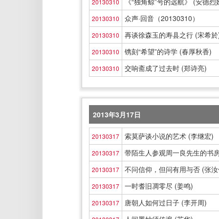
《“独角鲸”号的远航》 (安德烈
20130310
众声·回音（20130310）
20130310
再谈徐森玉的寿县之行 (宋希於
20130310
镌刻“希望”的诗学 (春厚秋香)
20130310
交响斋成了过去时 (郑诗亮)
20130310
2013年3月17日
索莫萨谈小说的艺术 (李继宏)
20130317
带陌生人参观周一良先生的书房 
20130317
不问信仰，但问有用与否 (张汝
20130317
一时耆旧凋零尽 (姜鸣)
20130317
唐朝人如何过日子 (李开周)
20130317