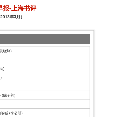
早报•上海书评
2013年3月）
黄晓峰)
民)
)
(陈子善)
喊 (李公明)