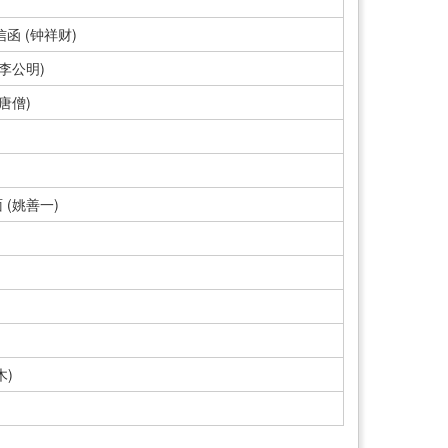
函 (钟祥财)
李公明)
唐僧)
(姚善一)
木)