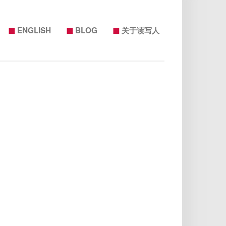
◼
◼
◼
ENGLISH
BLOG
关于读写人