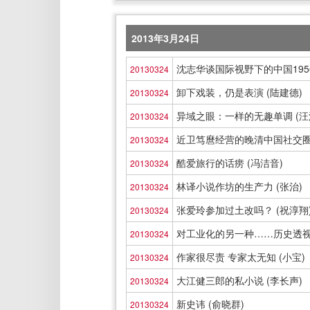
2013年3月24日
沈志华谈国际视野下的中国1956-
20130324
卸下戏装，仍是表演 (陆建德)
20130324
异域之眼：一样的无趣单调 (汪
20130324
近卫笃麿经营的晚清中国社交圈 
20130324
酷爱旅行的话痨 (冯洁音)
20130324
林译小说作坊的生产力 (张治)
20130324
张爱玲参加过土改吗？ (祝淳翔
20130324
对工业化的另一种……历史透视 
20130324
作家很尽责 专家太无知 (小宝)
20130324
大江健三郎的私小说 (李长声)
20130324
新史讳 (俞晓群)
20130324