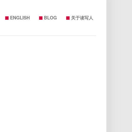
◼
◼
◼
ENGLISH
BLOG
关于读写人