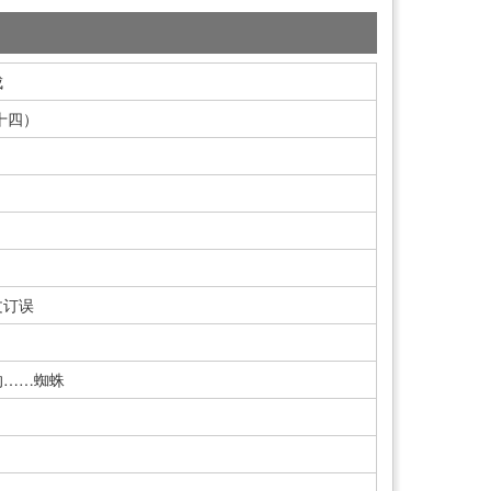
成
十四）
文订误
的……蜘蛛