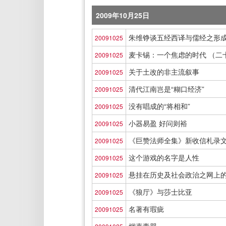
2009年10月25日
朱维铮谈五经西译与儒经之形
20091025
麦卡锡：一个焦虑的时代 （二
20091025
关于土改的非主流叙事
20091025
清代江南岂是“糊口经济”
20091025
没有唱成的“将相和”
20091025
小器易盈 好问则裕
20091025
《巨赞法师全集》新收信札录
20091025
这个游戏的名字是人性
20091025
悬挂在历史及社会政治之网上
20091025
《狼厅》与莎士比亚
20091025
名著有瑕疵
20091025