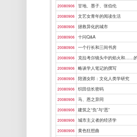
甘地、墨子、张伯伦
20080906
文艺女青年的阅读生活
20080906
拯救异化的城市
20080906
十问Q&A
20080906
一个行长和三间书房
20080906
克拉考尔镜头中的焰火和……
20080906
略谈学人笔记的撰写
20080906
陪酒女郎：文化人类学研究
20080906
织田信长密码
20080906
马、恩之异同
20080906
建筑之“负”与“恶”
20080906
城市主义者的经济学
20080906
黄色狂想曲
20080906