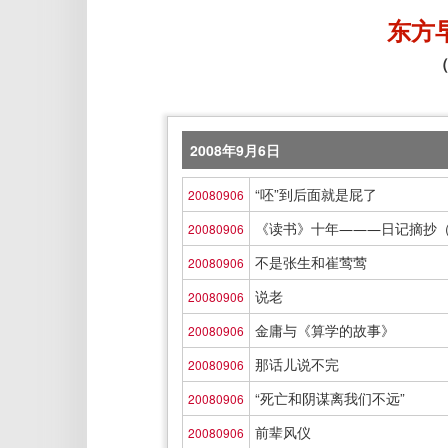
东方
（
2008年9月6日
“呸”到后面就是屁了
20080906
《读书》十年―――日记摘抄（
20080906
不是张生和崔莺莺
20080906
说老
20080906
金庸与《算学的故事》
20080906
那话儿说不完
20080906
“死亡和阴谋离我们不远”
20080906
前辈风仪
20080906