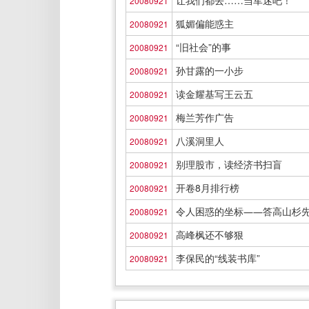
让我们都去……当军迷吧！
20080921
狐媚偏能惑主
20080921
“旧社会”的事
20080921
孙甘露的一小步
20080921
读金耀基写王云五
20080921
梅兰芳作广告
20080921
八溪洞里人
20080921
别理股市，读经济书扫盲
20080921
开卷8月排行榜
20080921
令人困惑的坐标――答高山杉
20080921
高峰枫还不够狠
20080921
李保民的“线装书库”
20080921