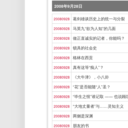
2008年9月28日
葛剑雄谈历史上的统一与分裂
20080928
马英九“欲为人知”的几面
20080928
做正直诚实的记者，你能吗？
20080928
锁具的社会史
20080928
格林在西贡
20080928
真有这等“痴人”？
20080928
《大牛津》，小八卦
20080928
“花”是否能随“人”圣？
20080928
“毕生之恨”谁记取 ―― 也说
20080928
“大地丈量者”与……灵知主义
20080928
两侧是深渊
20080928
朋友的书
20080928