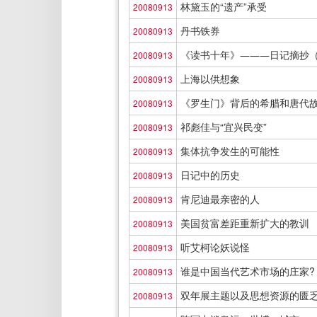
林黛玉的“遗产”承受
20080913
丹书铁券
20080913
《读书十年》―――日记摘抄（
20080913
上海以供想象
20080913
《罗生门》背后的希腊和唐代
20080913
祁彪佳与“宜兴民变”
20080913
集体抗争发生的可能性
20080913
日记中的历史
20080913
肯尼迪最亲密的人
20080913
美国贫富差距重新扩大的教训
20080913
听艾柯论妖说怪
20080913
谁是中国当代艺术市场的庄家?
20080913
双年展主题以及思想资源的匮
20080913