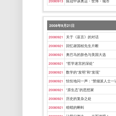
陈冠中谈奥运・世博・城市
20080913
2008年9月21日
关于《巫言》的对话
20080921
回忆谢国桢先生片断
20080921
奥巴马的肤色与美国大选
20080921
“哲学迷宫的深处”
20080921
数学的“发明”和“发现”
20080921
怯怯地问一声：“禁烟派人士一
20080921
“原生态”的思想家
20080921
历史的复杂之处
20080921
啃蜡的蝌蚪
20080921