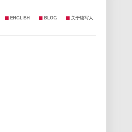
◼
◼
◼
ENGLISH
BLOG
关于读写人