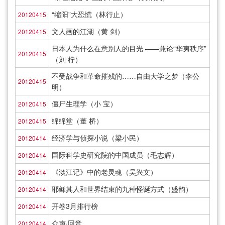
“缩阳”大恐慌（林行止）
20120415
文人画的江湖（黄 剑）
20120415
日本人为什么在意别人的目光 ——兼论“华夷秩序”
20120415
（刘 柠）
不受战争和革命摧残的……自由大学之梦（李公
20120415
明）
僵尸生理学（小 宝）
20120415
绵绵堂（董 桥）
20120415
经济学与侦探小说（梁小民）
20120414
国际科学史研究院的中国成员（毛志辉）
20120414
《淡江记》中的老灵魂（吴兴文）
20120414
耶稣其人和世界结束的九种怪诞方式（盛韵）
20120414
开卷3月排行榜
20120414
众声·回音
20120414