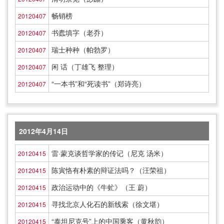
畅销榜
20120407
书蠹填字（老乔）
20120407
瑞士种种（帕勃罗）
20120407
闲 话（丁雄飞 整理）
20120407
“一本书”和“死读书”（郑诗亮）
20120407
2012年4月14日
雷·蒙克谈哲学家的传记（尼克 汤米）
20120415
陈寅恪有朴素的辩证法吗？（汪荣祖）
20120415
政治运动中的《牛虻》（王 蔚）
20120415
寻找北京人化石的新线索（徐文堪）
20120415
“泰坦尼克号”上的中国乘客（黄秋韵）
20120415