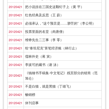
把小说挂在三国史这颗钉子上（黄 平）
20120421
红色经典及反思（王 蔚）
20120421
必须承认，“这个预言是……渺茫的”（李公明）
20120421
投票里面的名堂（肉唐僧）
20120421
维铮先生二三事（李 零）
20120421
给“泰坦尼克”算笔经济账（林行止）
20120421
儒林外史（蒋 寅）
20120421
李拔可的藏书（谢 泳）
20120421
《钱锺书手稿集·中文笔记》残页部分的错简（范
20120421
旭仑）
不是白猫，就是黑猫（丁雄飞）
20120421
畅销榜
20120421
休刊启事
20120421