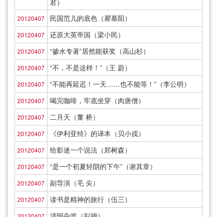
君）
民国范儿的底色（瞿慕阳）
20120407
还原大英帝国（梁小民）
20120407
“掺水专著”居然能获奖（高山杉）
20120407
“不，不是这样！”（王 蔚）
20120407
“不能再延迟！一天……也不能等！”（李公明）
20120407
喝完咖啡，牢底坐穿（肉唐僧）
20120407
二月天（董 桥）
20120407
《伊利亚特》的译本（贝小戎）
20120407
给影迷一个说法（郑树森）
20120407
“是一个初夏轻阴的下午”（谢其章）
20120407
副导演（毛 尖）
20120407
读书是精神的旅行（伍三）
20120407
清明杂览（彭蹦）
20120407