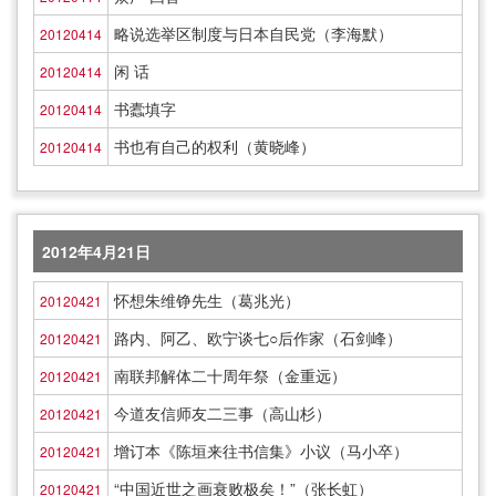
略说选举区制度与日本自民党（李海默）
20120414
闲 话
20120414
书蠹填字
20120414
书也有自己的权利（黄晓峰）
20120414
2012年4月21日
怀想朱维铮先生（葛兆光）
20120421
路内、阿乙、欧宁谈七○后作家（石剑峰）
20120421
南联邦解体二十周年祭（金重远）
20120421
今道友信师友二三事（高山杉）
20120421
增订本《陈垣来往书信集》小议（马小卒）
20120421
“中国近世之画衰败极矣！”（张长虹）
20120421