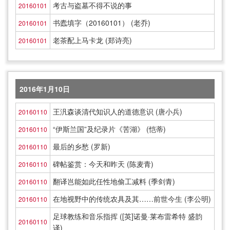
考古与盗墓不得不说的事
20160101
书蠹填字（20160101） (老乔)
20160101
老茶配上马卡龙 (郑诗亮)
20160101
2016年1月10日
王汎森谈清代知识人的道德意识 (唐小兵)
20160110
“伊斯兰国”及纪录片《苦湖》 (恺蒂)
20160110
最后的乡愁 (罗新)
20160110
碑帖鉴赏：今天和昨天 (陈麦青)
20160110
翻译岂能如此任性地偷工减料 (季剑青)
20160110
在地视野中的传统农具及其……前世今生 (李公明)
20160110
足球教练和音乐指挥 ([英]诺曼·莱布雷希特 盛韵
20160110
译)