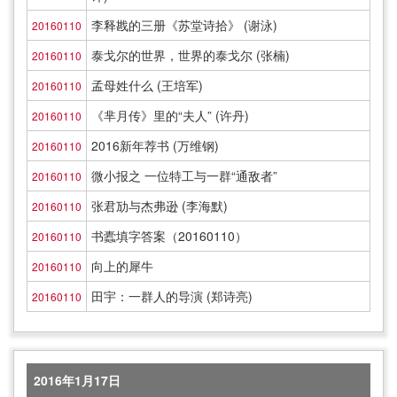
李释戡的三册《苏堂诗拾》 (谢泳)
20160110
泰戈尔的世界，世界的泰戈尔 (张楠)
20160110
孟母姓什么 (王培军)
20160110
《芈月传》里的“夫人” (许丹)
20160110
2016新年荐书 (万维钢)
20160110
微小报之 一位特工与一群“通敌者”
20160110
张君劢与杰弗逊 (李海默)
20160110
书蠹填字答案（20160110）
20160110
向上的犀牛
20160110
田宇：一群人的导演 (郑诗亮)
20160110
2016年1月17日