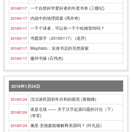
一个自然科学爱好者的年度书单 (三蝶纪)
20160117
内战中的地理因素 (周亦奇)
20160117
一千个译者，可以有一千个哈姆雷特吗？
20160117
书蠹填字（20160117） (老乔)
20160117
Mephisto：实体书店的另类探索
20160117
徽州书缘 (石伟杰)
20160117
2016年1月24日
沈洁谈民国初年共和的困境 (黄晓峰)
20160124
谁是仓颉 —— 关于汉字起源问题的讨论（下）
20160124
(李零)
佩里·安德森能够解释美国吗？ (叶礼廷)
20160124