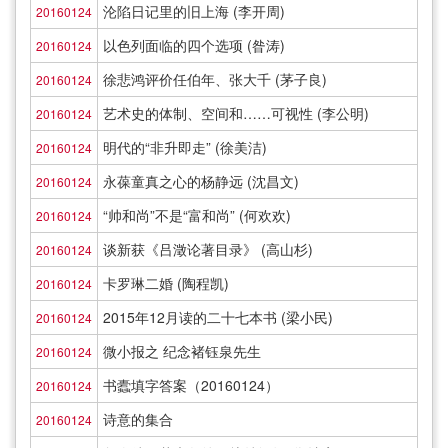
沦陷日记里的旧上海 (李开周)
20160124
以色列面临的四个选项 (昝涛)
20160124
徐悲鸿评价任伯年、张大千 (茅子良)
20160124
艺术史的体制、空间和……可视性 (李公明)
20160124
明代的“非升即走” (徐美洁)
20160124
永葆童真之心的杨静远 (沈昌文)
20160124
“帅和尚”不是“富和尚” (何欢欢)
20160124
谈新获《吕澂论著目录》 (高山杉)
20160124
卡罗琳二婚 (陶程凯)
20160124
2015年12月读的二十七本书 (梁小民)
20160124
微小报之 纪念褚钰泉先生
20160124
书蠹填字答案（20160124）
20160124
诗意的集合
20160124