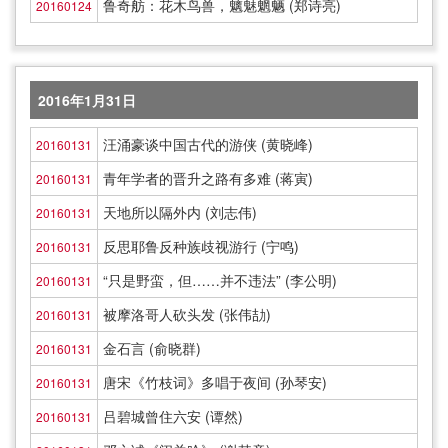
鲁奇舫：花木鸟兽，魑魅魍魉 (郑诗亮)
20160124
2016年1月31日
汪涌豪谈中国古代的游侠 (黄晓峰)
20160131
青年学者的晋升之路有多难 (蒋寅)
20160131
天地所以隔外内 (刘志伟)
20160131
反思耶鲁反种族歧视游行 (宁鸣)
20160131
“只是野蛮，但……并不违法” (李公明)
20160131
被摩洛哥人砍头发 (张伟劼)
20160131
金石言 (俞晓群)
20160131
唐宋《竹枝词》多唱于夜间 (孙琴安)
20160131
吕碧城曾住六安 (谭然)
20160131