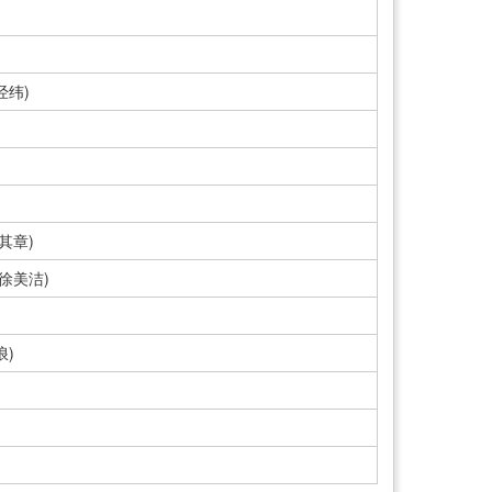
经纬)
其章)
徐美洁)
浪)