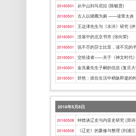
从中山到马尼拉 (陈毓贤)
20160501
古人以猪圈为厕 ——读章太炎《
20160501
王达津先生与《水浒》研究 (伊
20160501
没落中的北京书市 (张向荣)
20160501
说不尽的莎士比亚，读不完的
20160501
交给读者——关于《神文时代》
20160501
金兆蕃先生子嗣的信息 (复旦大
20160501
舒然：抓住生活中稍纵即逝的时刻
20160501
2016年5月8日
钟焓谈辽史与内亚史研究 (郑诗
20160508
《辽史》的纂修与整理 (刘浦江
20160508