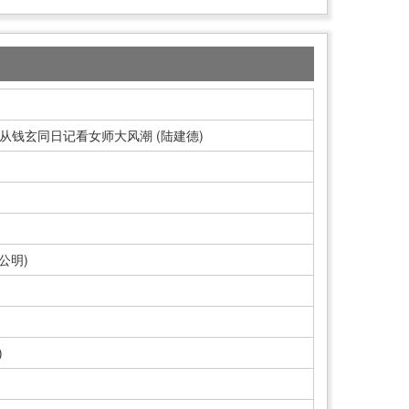
从钱玄同日记看女师大风潮 (陆建德)
公明)
)