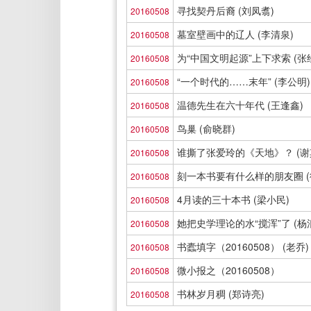
寻找契丹后裔 (刘凤翥)
20160508
墓室壁画中的辽人 (李清泉)
20160508
为“中国文明起源”上下求索 (张
20160508
“一个时代的……末年” (李公明)
20160508
温德先生在六十年代 (王逢鑫)
20160508
鸟巢 (俞晓群)
20160508
谁撕了张爱玲的《天地》？ (谢
20160508
刻一本书要有什么样的朋友圈 (
20160508
4月读的三十本书 (梁小民)
20160508
她把史学理论的水“搅浑”了 (杨
20160508
书蠹填字（20160508） (老乔)
20160508
微小报之（20160508）
20160508
书林岁月稠 (郑诗亮)
20160508