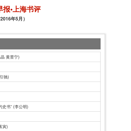
早报•上海书评
2016年5月）
晶 黄昱宁)
引驰)
史书” (李公明)
蒋寅)