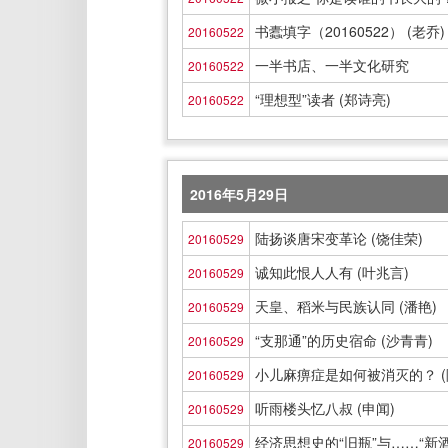
书蠹填字（20160522） (老乔)
20160522
一半书店、一半文化研究
20160522
“理想型”读者 (郑诗亮)
20160522
2016年5月29日
陆扬谈唐宋变革论 (饶佳荣)
20160529
诚知此恨人人有 (叶兆言)
20160529
天皇、稻米与民族认同 (潘艳)
20160529
“支那通”的历史宿命 (沙青青)
20160529
小儿麻痹症是如何被消灭的？ (
20160529
听雨楼头忆八叔 (申闻)
20160529
经济思想史的“旧瓶”与……“新酒”
20160529