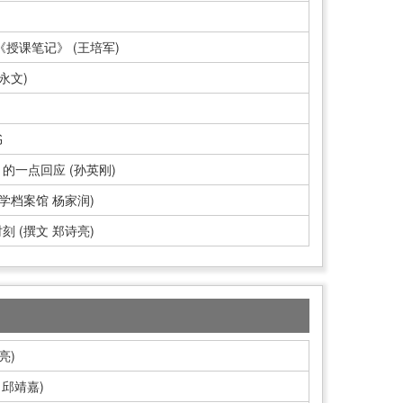
授课笔记》 (王培军)
永文)
书
的一点回应 (孙英刚)
学档案馆 杨家润)
 (撰文 郑诗亮)
亮)
 邱靖嘉)