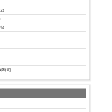
侃)
)
堪)
郑诗亮)