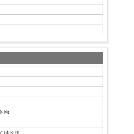
陈朝)
 (李公明)