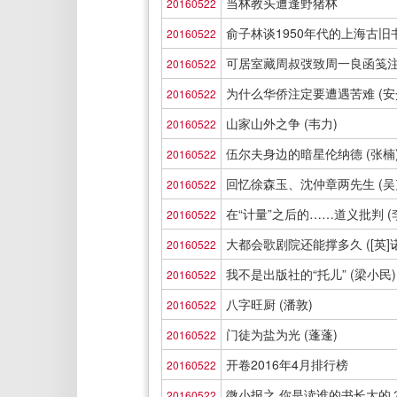
当林教头遭逢野猪林
20160522
俞子林谈1950年代的上海古旧书
20160522
可居室藏周叔弢致周一良函笺注 
20160522
为什么华侨注定要遭遇苦难 (安
20160522
山家山外之争 (韦力)
20160522
伍尔夫身边的暗星伦纳德 (张楠
20160522
回忆徐森玉、沈仲章两先生 (吴
20160522
在“计量”之后的……道义批判 (
20160522
大都会歌剧院还能撑多久 ([英]
20160522
我不是出版社的“托儿” (梁小民)
20160522
八字旺厨 (潘敦)
20160522
门徒为盐为光 (蓬蓬)
20160522
开卷2016年4月排行榜
20160522
微小报之 你是读谁的书长大的
20160522