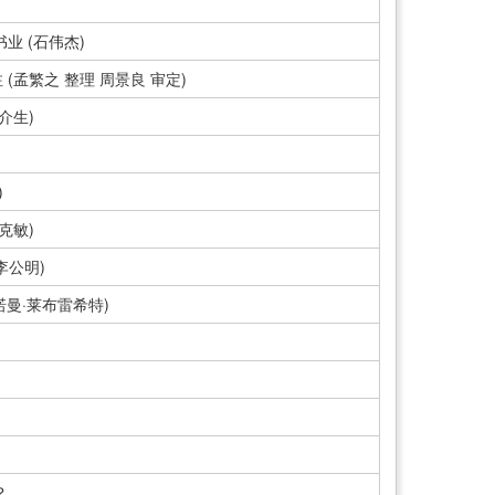
业 (石伟杰)
(孟繁之 整理 周景良 审定)
介生)
)
克敏)
李公明)
诺曼·莱布雷希特)
？