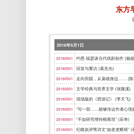
东方
（
2016年5月1日
约恩·福瑟谈当代戏剧创作 (杨懿
20160501
回首与重访 (葛兆光)
20160501
走向田园，从枭雄身边…… (陈
20160501
文学经典与世界文学 (张隆溪)
20160501
现场版的《西游记》 (李天飞)
20160501
“写一部……能够传达作者心境的
20160501
“不如研究维特根斯坦” (应奇)
20160501
纪晓岚评骘诗文“如老吏断狱” (
20160501