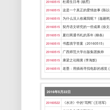
杜甫生日考 (杨焄)
20160515
这是一个真正的爱情故事 (陈以
20160515
为什么没人收藏我呢？ (迤逦鸦
20160515
契丹语文研究的一些成果 (徐文
20160515
夏衍两通书札的系年 (柳条)
20160515
书蠹填字答案（20160515）
20160515
广西师范大学出版集团换帅
20160515
康梁之论顾黄 (李海默)
20160515
老墨：用插画寻找电影的感觉 (
20160515
2016年5月22日
《水浒》中的“骂鸭” (王培军)
20160522