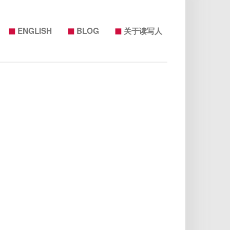
◼
◼
◼
ENGLISH
BLOG
关于读写人