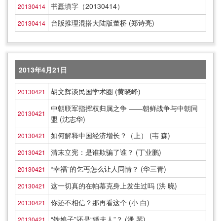
书蠹填字（20130414）
20130414
台版推理混搭大陆版董桥 (郑诗亮)
20130414
2013年4月21日
胡文辉谈民国学术圈 (黄晓峰)
20130421
中朝联军指挥权归属之争 ——朝鲜战争与中朝同
20130421
盟 (沈志华)
如何解释中国经济增长？（上） (韦 森)
20130421
清末立宪：是谁欺骗了谁？ (丁业鹏)
20130421
“幸福”的乞丐怎么让人同情？ (华三青)
20130421
这一切真的在帕慕克身上发生过吗 (洪 晓)
20130421
你还不相信？那再看这个 (小 白)
20130421
“铁娘子”还是“锈夫人”？ (潘 琴)
20130421