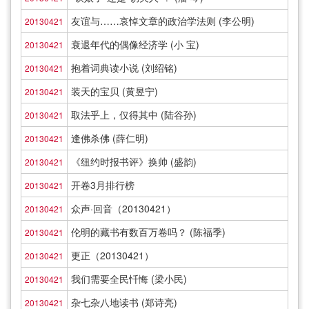
友谊与……哀悼文章的政治学法则 (李公明)
20130421
衰退年代的偶像经济学 (小 宝)
20130421
抱着词典读小说 (刘绍铭)
20130421
装天的宝贝 (黄昱宁)
20130421
取法乎上，仅得其中 (陆谷孙)
20130421
逢佛杀佛 (薛仁明)
20130421
《纽约时报书评》换帅 (盛韵)
20130421
开卷3月排行榜
20130421
众声·回音（20130421）
20130421
伦明的藏书有数百万卷吗？ (陈福季)
20130421
更正（20130421）
20130421
我们需要全民忏悔 (梁小民)
20130421
杂七杂八地读书 (郑诗亮)
20130421