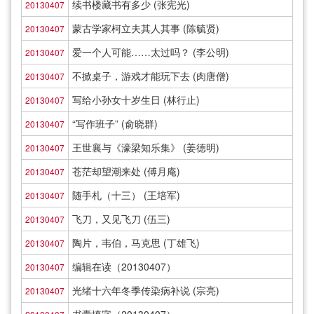
续书楼藏书有多少 (张宪光)
20130407
蒙古学家柯立夫其人其事 (陈毓贤)
20130407
爱一个人可能……太过吗？ (李公明)
20130407
不掀桌子，游戏才能玩下去 (肉唐僧)
20130407
写给小孙女十岁生日 (林行止)
20130407
“写作班子” (俞晓群)
20130407
王世襄与《濠梁知乐集》 (姜德明)
20130407
苍茫却望潮来处 (傅月庵)
20130407
随手札（十三） (王培军)
20130407
飞刀，又见飞刀 (伍三)
20130407
陶片，韦伯，马克思 (丁雄飞)
20130407
编辑在读（20130407）
20130407
光绪十六年冬季传染病补说 (宗亮)
20130407