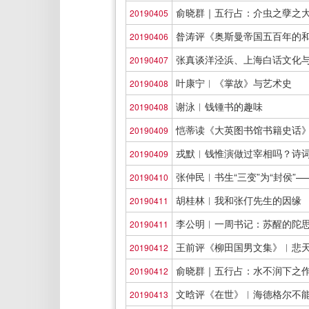
俞晓群｜五行占：介虫之孽之
20190405
昝涛评《奥斯曼帝国五百年的和
20190406
张真谈洋泾浜、上海白话文化
20190407
叶康宁︱《掌故》与艺术史
20190408
谢泳︱钱锺书的趣味
20190408
恺蒂读《大英图书馆书籍史话
20190409
戎默︱钱惟演做过宰相吗？诗
20190409
张仲民︱书生“三变”为“封侯”—
20190410
胡桂林︱我和张仃先生的因缘
20190411
李公明︱一周书记：苏醒的陀
20190411
王前评《柳田国男文集》︱悲
20190412
俞晓群｜五行占：水不润下之
20190412
文晗评《在世》︱海德格尔不
20190413