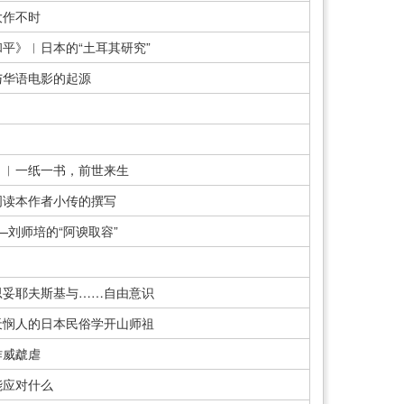
大作不时
平》︱日本的“土耳其研究”
与华语电影的起源
》︱一纸一书，前世来生
词读本作者小传的撰写
—刘师培的“阿谀取容”
思妥耶夫斯基与……自由意识
天悯人的日本民俗学开山师祖
作威虣虐
能应对什么