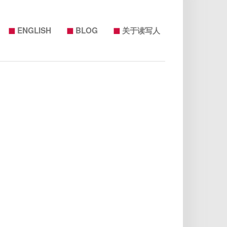
◼
◼
◼
ENGLISH
BLOG
关于读写人