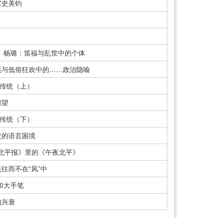
家史美钧
︱杨璐：笛福与乱世中的个体
瓶与低俗狂欢中的……政治隐喻
”传统（上）
怨望
”传统（下）
交的语言困境
新北平报》里的《午夜北平》
往而不在“风”中
和大手笔
的兴衰