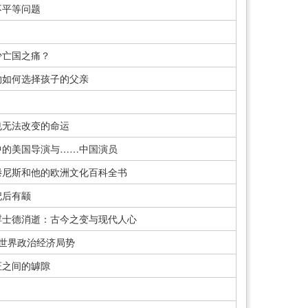
不平等问题
少亡国之痛？
物如何选择孩子的父亲
也无法改变的命运
中的美国导演与……中国演员
滕尼斯和他的欧洲文化百科全书
妃后有颛
浮士德消逝：古今之变与现代人心
与世界政治经济局势
证之间的罅隙