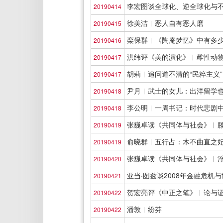
李宏图谈全球化、逆全球化与
20190414
徐美洁︱恶人自有恶人磨
20190415
栾保群︱《陶庵梦忆》中有多
20190416
洪纬评《美的演化》︱雌性动
20190417
胡莉︱追问道不清的“民粹主义”
20190417
尹月︱武士的女儿：出洋留学
20190418
李公明︱一周书记：时代悲剧
20190418
张巍卓读《共同体与社会》︱
20190419
俞晓群︱五行占：木不曲直之
20190419
张巍卓读《共同体与社会》︱
20190420
亚当·图兹谈2008年金融危机
20190421
贺宏亮评《中正之笔》︱论与
20190422
潘敦︱纷芬
20190422