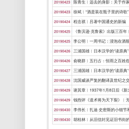
陈青生︱远去的身影：关于作
20190423
徐斌︱“酒是装在瓶子里的诗歌”
20190423
程念祺︱吕著中国通史的新编
20190424
《鲁滨逊·克鲁索》出版三百年
20190425
李公明︱一周书记：浸泡在酒
20190425
三浦国雄︱日本汉学的“读原典
20190426
俞晓群︱五行占：恒雨之百姓
20190426
三浦国雄︱日本汉学的“读原典
20190427
沈国威谈严复的翻译及世纪之
20190428
谢其章︱1937年1月8日后《
20190429
钱煦评《道术将为天下裂》︱无
20190429
李伟长︱扎迪·史密斯的小细节
20190430
胡桂林︱从旧信封见证旧书街
20190430