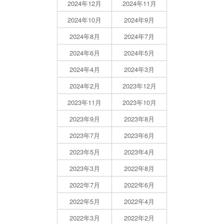
2024年12月
2024年11月
2024年10月
2024年9月
2024年8月
2024年7月
2024年6月
2024年5月
2024年4月
2024年3月
2024年2月
2023年12月
2023年11月
2023年10月
2023年9月
2023年8月
2023年7月
2023年6月
2023年5月
2023年4月
2023年3月
2022年8月
2022年7月
2022年6月
2022年5月
2022年4月
2022年3月
2022年2月