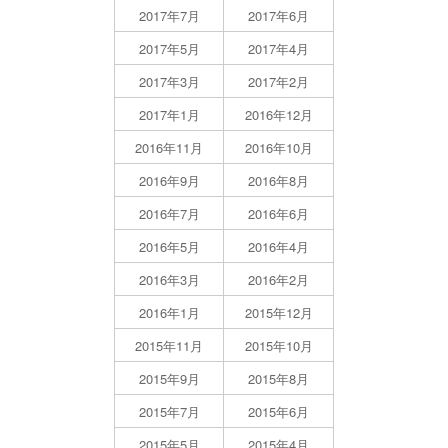
2017年7月
2017年6月
2017年5月
2017年4月
2017年3月
2017年2月
2017年1月
2016年12月
2016年11月
2016年10月
2016年9月
2016年8月
2016年7月
2016年6月
2016年5月
2016年4月
2016年3月
2016年2月
2016年1月
2015年12月
2015年11月
2015年10月
2015年9月
2015年8月
2015年7月
2015年6月
2015年5月
2015年4月