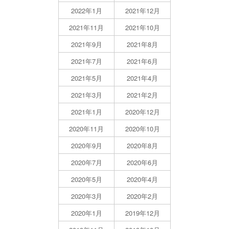
2022年1月
2021年12月
2021年11月
2021年10月
2021年9月
2021年8月
2021年7月
2021年6月
2021年5月
2021年4月
2021年3月
2021年2月
2021年1月
2020年12月
2020年11月
2020年10月
2020年9月
2020年8月
2020年7月
2020年6月
2020年5月
2020年4月
2020年3月
2020年2月
2020年1月
2019年12月