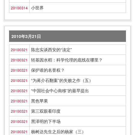
小世界
20100314
2010年3月21日
陈忠实谈西安的“淡定”
20100321
转基因水稻：科学伦理的底线在哪里？
20100321
保护谁的名誉权？
20100321
“为蒋介石翻案”的失败之作（五）
20100321
“中国社会中心南移”的最早提出
20100321
黑色苹果
20100321
第三双眼看印度
20100321
黑泽明的下半场
20100321
杨树达先生之后的杨家（三）
20100321