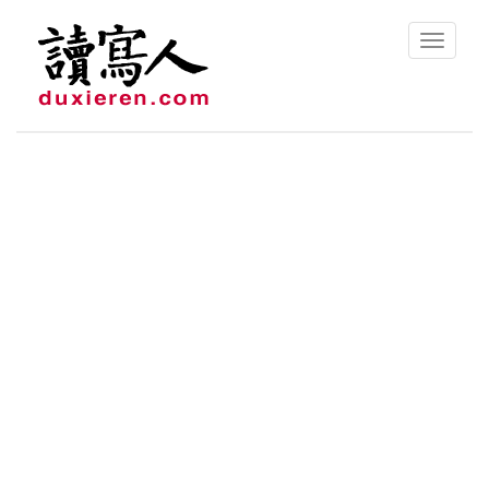
Toggle
navigati