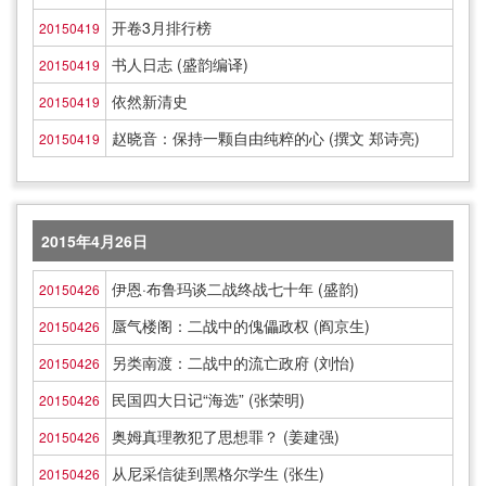
开卷3月排行榜
20150419
书人日志 (盛韵编译)
20150419
依然新清史
20150419
赵晓音：保持一颗自由纯粹的心 (撰文 郑诗亮)
20150419
2015年4月26日
伊恩·布鲁玛谈二战终战七十年 (盛韵)
20150426
蜃气楼阁：二战中的傀儡政权 (阎京生)
20150426
另类南渡：二战中的流亡政府 (刘怡)
20150426
民国四大日记“海选” (张荣明)
20150426
奥姆真理教犯了思想罪？ (姜建强)
20150426
从尼采信徒到黑格尔学生 (张生)
20150426