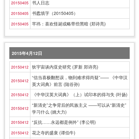
书人日志
20150405
书蠹填字（20150405）
20150405
芊祎：喜欢怪诞或略带些黑暗 (郑诗亮)
20150405
2015年4月12日
狄宇宙谈内亚史研究 (罗新 郑诗亮)
20150412
“信当喜极翻愁误，物到难求得尚疑”—— 《中华汉
20150412
英大词典》前言 (陆谷孙)
《中华汉英大词典》（上）试印本的得与失 (叶扬)
20150412
“新清史”之争背后的民族主义 ——可以从“新清史”
20150412
学习什么 (姚大力)
“反抗……永远都是例外” (李公明)
20150412
花之寺的盛衰 (谭伯牛)
20150412