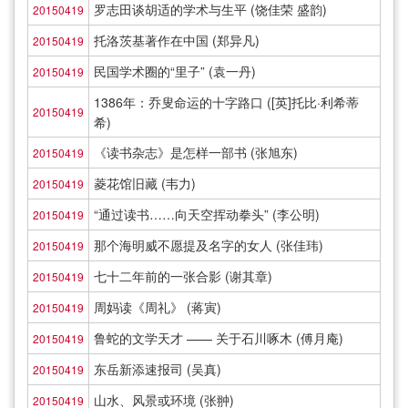
罗志田谈胡适的学术与生平 (饶佳荣 盛韵)
20150419
托洛茨基著作在中国 (郑异凡)
20150419
民国学术圈的“里子” (袁一丹)
20150419
1386年：乔叟命运的十字路口 ([英]托比·利希蒂
20150419
希)
《读书杂志》是怎样一部书 (张旭东)
20150419
菱花馆旧藏 (韦力)
20150419
“通过读书……向天空挥动拳头” (李公明)
20150419
那个海明威不愿提及名字的女人 (张佳玮)
20150419
七十二年前的一张合影 (谢其章)
20150419
周妈读《周礼》 (蒋寅)
20150419
鲁蛇的文学天才 —— 关于石川啄木 (傅月庵)
20150419
东岳新添速报司 (吴真)
20150419
山水、风景或环境 (张翀)
20150419