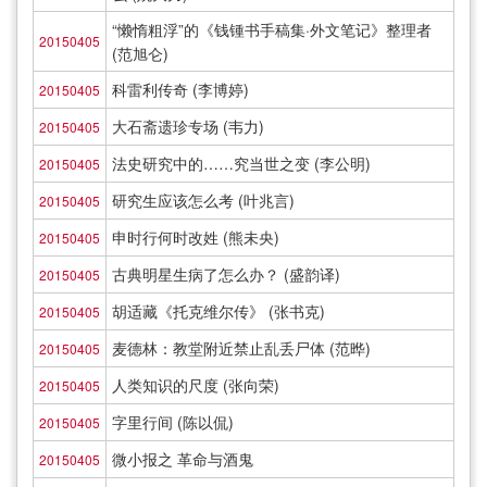
“懒惰粗浮”的《钱锺书手稿集·外文笔记》整理者
20150405
(范旭仑)
科雷利传奇 (李博婷)
20150405
大石斋遗珍专场 (韦力)
20150405
法史研究中的……究当世之变 (李公明)
20150405
研究生应该怎么考 (叶兆言)
20150405
申时行何时改姓 (熊未央)
20150405
古典明星生病了怎么办？ (盛韵译)
20150405
胡适藏《托克维尔传》 (张书克)
20150405
麦德林：教堂附近禁止乱丢尸体 (范晔)
20150405
人类知识的尺度 (张向荣)
20150405
字里行间 (陈以侃)
20150405
微小报之 革命与酒鬼
20150405