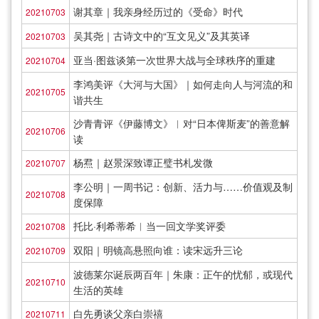
谢其章｜我亲身经历过的《受命》时代
20210703
吴其尧｜古诗文中的“互文见义”及其英译
20210703
亚当·图兹谈第一次世界大战与全球秩序的重建
20210704
李鸿美评《大河与大国》｜如何走向人与河流的和
20210705
谐共生
沙青青评《伊藤博文》︱对“日本俾斯麦”的善意解
20210706
读
杨焄｜赵景深致谭正璧书札发微
20210707
李公明｜一周书记：创新、活力与……价值观及制
20210708
度保障
托比·利希蒂希︱当一回文学奖评委
20210708
双阳｜明镜高悬照向谁：读宋远升三论
20210709
波德莱尔诞辰两百年｜朱康：正午的忧郁，或现代
20210710
生活的英雄
白先勇谈父亲白崇禧
20210711