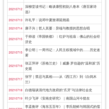
深柳堂读书记︱略谈康熙初刻八卷本《唐百家诗
20210712
选》
许礼平︱说邓中夏致谭延闿函
20210713
康子兴｜哲人其萎：异端与教授的思想合唱
20210714
于帅读《帝国铁都》︱红炉与祖庙：佛山的社会经
20210715
济史
李公明｜一周书记：人民主权视域中的……历史迷
20210715
雾
张正萍评《苏格兰史》丨威廉·罗伯逊的“温和派”历
20210716
史观
张宇｜禁忌与真相——从《西江月》到《白鸽木
20210717
兰》
白德瑞谈清代地方政府的“爪牙”与法律社会史
20210718
叶少飞评《安南史研究》｜南国山河今犹在
20210719
李孟衡评《海东五百年》｜李氏朝鲜与韩国式的儒
20210720