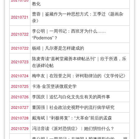
教化
曹蓉｜鉴藏作为一种思想方式：王季迁《题画杂
20210721
录》
李公明｜一周书记：西班牙为什么……
20210722
“Podemos”？
杨靖｜凡尔赛是怎样建成的
20210722
陈麦青读“嘉树堂藏善本碑帖丛刊”｜欣于所遇，乐
20210723
在谈碑论帖
梅申友｜在毁誉之间：评柯勒律治的《文学传记》
20210724
卡洛·金茨堡谈微观史学
20210725
李国庆丨追忆与白化文先生有关的两件事
20210726
董国强丨社会政治史视野中的流行病学研究
20210727
戴海斌丨“剥极将复”：“大革命”前后的孟森
20210728
冯洁音读《派对恐惧症》︱她们惧怕什么？
20210729
李公明丨一周书记：在德国人胶澳摄影中的……殖