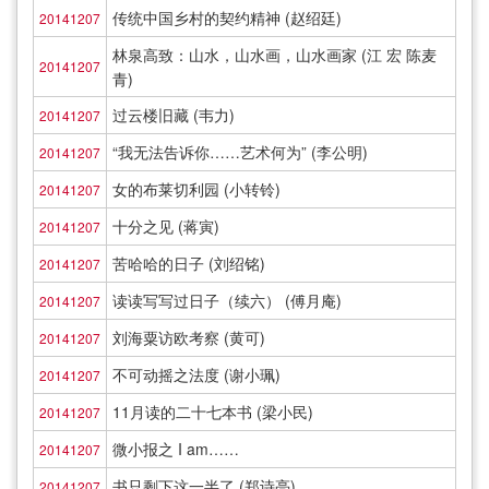
传统中国乡村的契约精神 (赵绍廷)
20141207
林泉高致：山水，山水画，山水画家 (江 宏 陈麦
20141207
青)
过云楼旧藏 (韦力)
20141207
“我无法告诉你……艺术何为” (李公明)
20141207
女的布莱切利园 (小转铃)
20141207
十分之见 (蒋寅)
20141207
苦哈哈的日子 (刘绍铭)
20141207
读读写写过日子（续六） (傅月庵)
20141207
刘海粟访欧考察 (黄可)
20141207
不可动摇之法度 (谢小珮)
20141207
11月读的二十七本书 (梁小民)
20141207
微小报之 I am……
20141207
书只剩下这一半了 (郑诗亮)
20141207