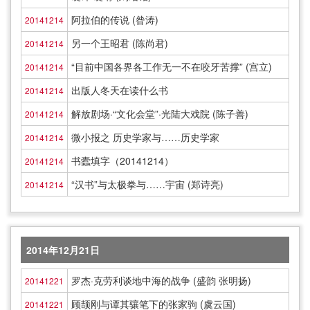
阿拉伯的传说 (昝涛)
20141214
另一个王昭君 (陈尚君)
20141214
“目前中国各界各工作无一不在咬牙苦撑” (宫立)
20141214
出版人冬天在读什么书
20141214
解放剧场·“文化会堂”·光陆大戏院 (陈子善)
20141214
微小报之 历史学家与……历史学家
20141214
书蠹填字（20141214）
20141214
“汉书”与太极拳与……宇宙 (郑诗亮)
20141214
2014年12月21日
罗杰·克劳利谈地中海的战争 (盛韵 张明扬)
20141221
顾颉刚与谭其骧笔下的张家驹 (虞云国)
20141221