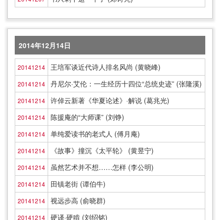
2014年12月14日
王培军谈近代诗人排名风尚 (黄晓峰)
20141214
丹尼尔·艾伦：一生经历十四位“总统史迹” (张隆溪)
20141214
许倬云新著《华夏论述》·解说 (葛兆光)
20141214
陈援庵的“大师课” (刘铮)
20141214
单纯爱读书的老式人 (傅月庵)
20141214
《故事》撞沉《太平轮》 (黄昱宁)
20141214
虽然艺术并不想……怎样 (李公明)
20141214
田镇老街 (谭伯牛)
20141214
视远步高 (俞晓群)
20141214
硬译·硬啃 (刘绍铭)
20141214