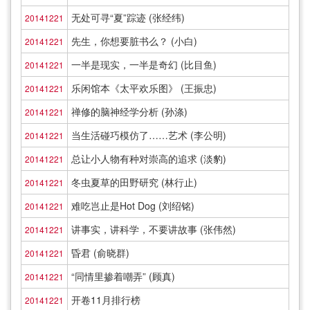
无处可寻“夏”踪迹 (张经纬)
20141221
先生，你想要脏书么？ (小白)
20141221
一半是现实，一半是奇幻 (比目鱼)
20141221
乐闲馆本《太平欢乐图》 (王振忠)
20141221
禅修的脑神经学分析 (孙涤)
20141221
当生活碰巧模仿了……艺术 (李公明)
20141221
总让小人物有种对崇高的追求 (淡豹)
20141221
冬虫夏草的田野研究 (林行止)
20141221
难吃岂止是Hot Dog (刘绍铭)
20141221
讲事实，讲科学，不要讲故事 (张伟然)
20141221
昏君 (俞晓群)
20141221
“同情里掺着嘲弄” (顾真)
20141221
开卷11月排行榜
20141221