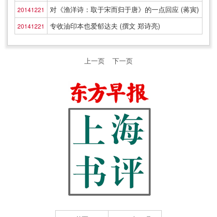
对《渔洋诗：取于宋而归于唐》的一点回应 (蒋寅)
20141221
专收油印本也爱郁达夫 (撰文 郑诗亮)
20141221
上一页
下一页