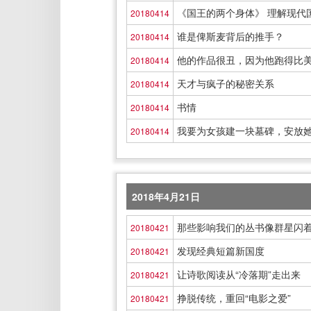
《国王的两个身体》 理解现代
20180414
谁是俾斯麦背后的推手？
20180414
他的作品很丑，因为他跑得比
20180414
天才与疯子的秘密关系
20180414
书情
20180414
我要为女孩建一块墓碑，安放
20180414
2018年4月21日
那些影响我们的丛书像群星闪
20180421
发现经典短篇新国度
20180421
让诗歌阅读从“冷落期”走出来
20180421
挣脱传统，重回“电影之爱”
20180421