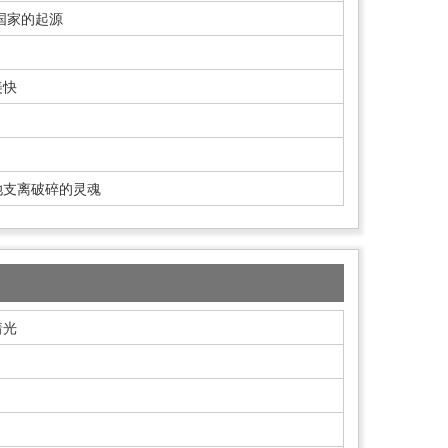
国家的起源
美快
她支离破碎的灵魂
着光