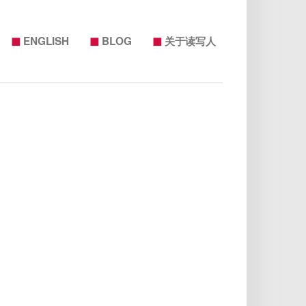
◼
◼
◼
ENGLISH
BLOG
关于读写人