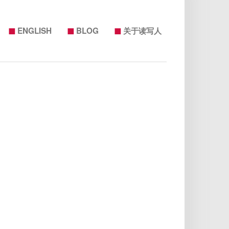
◼
◼
◼
ENGLISH
BLOG
关于读写人