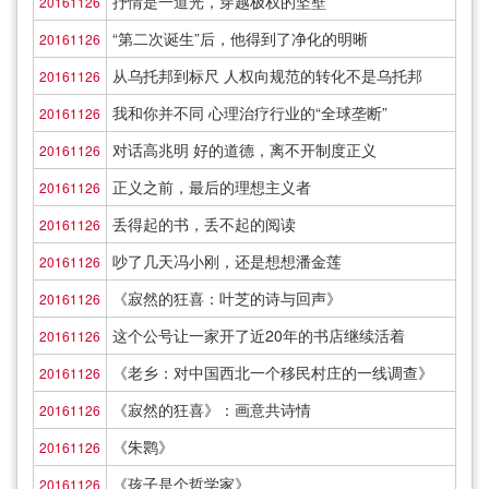
抒情是一道光，穿越极权的坚壁
20161126
“第二次诞生”后，他得到了净化的明晰
20161126
从乌托邦到标尺 人权向规范的转化不是乌托邦
20161126
我和你并不同 心理治疗行业的“全球垄断”
20161126
对话高兆明 好的道德，离不开制度正义
20161126
正义之前，最后的理想主义者
20161126
丢得起的书，丢不起的阅读
20161126
吵了几天冯小刚，还是想想潘金莲
20161126
《寂然的狂喜：叶芝的诗与回声》
20161126
这个公号让一家开了近20年的书店继续活着
20161126
《老乡：对中国西北一个移民村庄的一线调查》
20161126
《寂然的狂喜》：画意共诗情
20161126
《朱鹮》
20161126
《孩子是个哲学家》
20161126