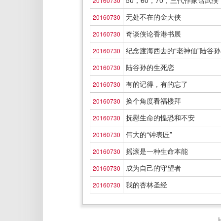
50，60，70，三代作家话武侠
20160730
无处不在的金大侠
20160730
奇谈侠论香港书展
20160730
纪念渡海西去的“老神仙”陆谷孙
20160730
陆谷孙的生死恋
20160730
有的记得，有的忘了
20160730
换个角度看福楼拜
20160730
抚慰生命的惶恐和不安
20160730
伟大的“钟表匠”
20160730
摇滚是一种生命本能
20160730
成为自己的守望者
20160730
我的杏林圣经
20160730