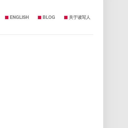
◼
◼
◼
ENGLISH
BLOG
关于读写人