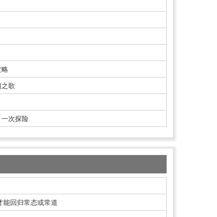
攻略
间之歌
，一次探险
 才能回归常态或常道