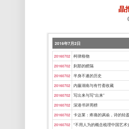
晶
（
2016年7月2日
柯律格物
20160702
刹那的睽隔
20160702
半身不遂的历史
20160702
内藤湖南与有竹斋收藏
20160702
写出来与写“出来”
20160702
深港书评周榜
20160702
卡达莱：疼痛的讽谕，诗的轻
20160702
“不用人为的概念梳理中国艺术
20160702