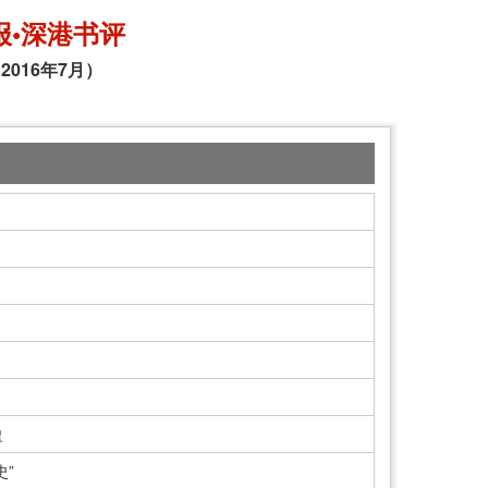
报•深港书评
2016年7月）
盈
史”