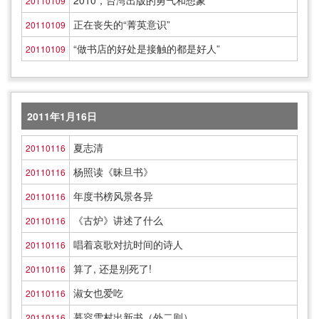
2010，台湾出版的勇气和想象
20110109
正在丧失的“菁英意识”
20110109
“做书店的好处是接触的都是好人”
20110109
2011年1月16日
夏志清
20110116
杨照读《昧旦书》
20110116
年度书榜风景各异
20110116
《古炉》讲述了什么
20110116
唱着哀歌对抗时间的诗人
20110116
算了, 还是别死了!
20110116
淑女也爱吃
20110116
慕容雪村出新书（外二则）
20110116