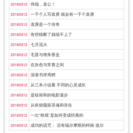
伟哉，袁公！
20160312
一千个人写袁庚 就会有一千个袁庚
20160312
袁庚是一个传奇
20160312
有些线断了就续不上了
20160312
七月流火
20160312
毛晋与堆朱香盒
20160312
在灰色与常青之间
20160312
深港书评周榜
20160312
从三本小说看 不同的心灵成长
20160312
是枝裕和的电影漫步
20160312
从疾病窥探灵魂和存在
20160312
一出“粉戏”是如何变成经典的
20160312
成功的诅咒： 没有福尔摩斯的柯南·道尔
20160312