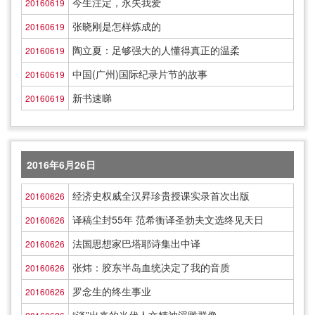
今生注定，永失我爱
20160619
张晓刚是怎样炼成的
20160619
陶立夏：足够强大的人懂得真正的温柔
20160619
中国(广州)国际纪录片节的故事
20160619
新书速睇
20160619
2016年6月26日
经济史权威全汉昇珍贵授课实录首次出版
20160626
译稿尘封55年 范希衡译圣勃夫文选终见天日
20160626
法国思想家巴塔耶诗集出中译
20160626
张炜：胶东半岛血统决定了我的音质
20160626
罗念生的终生事业
20160626