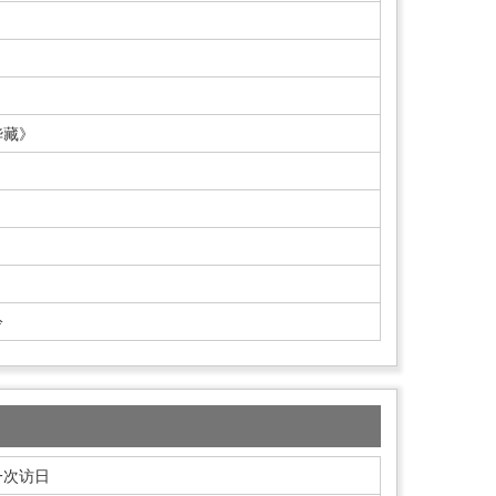
华藏》
》
冷
一次访日