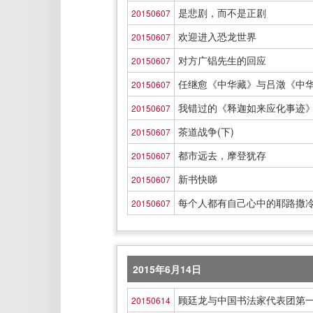
是悲剧，而不是正剧
20150607
欢迎进入恐龙世界
20150607
对方广锠先生的回应
20150607
任继愈《中华藏》与吕澂《中
20150607
我错过的《释迦如来应化事迹
20150607
茶道战争(下)
20150607
都市远去，摩登犹存
20150607
新书快睇
20150607
每个人都有自己心中的耶路撒
20150607
2015年6月14日
顾廷龙与中国书法家代表团第
20150614