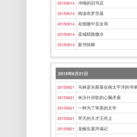
冲绳的旧书店
20150614
阅读布罗茨基
20150614
在细微中见全局
20150614
圣城耶路撒冷
20150614
新书快睇
20150614
2015年6月21日
马林诺夫斯基在南太平洋的书
20150621
米沃什诗歌的心脑矛盾
20150621
一种为了审美的文学
20150621
早夭的天才王尚义
20150621
龙榆生墓拜谒记
20150621