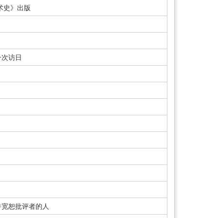
术史》出版
》
一次访日
并宽恕批评者的人