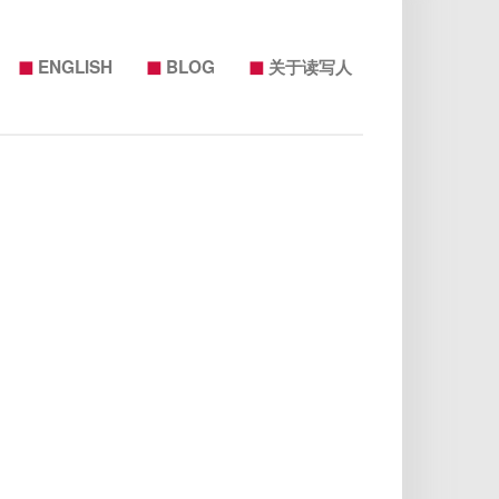
◼
◼
◼
ENGLISH
BLOG
关于读写人