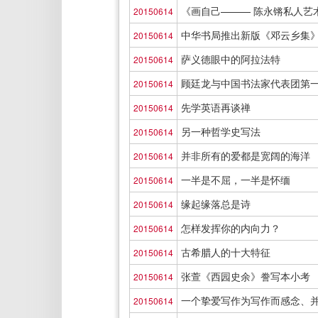
《画自己——— 陈永锵私人艺
20150614
中华书局推出新版《邓云乡集
20150614
萨义德眼中的阿拉法特
20150614
顾廷龙与中国书法家代表团第
20150614
先学英语再谈禅
20150614
另一种哲学史写法
20150614
并非所有的爱都是宽阔的海洋
20150614
一半是不屈，一半是怀缅
20150614
缘起缘落总是诗
20150614
怎样发挥你的内向力？
20150614
古希腊人的十大特征
20150614
张萱《西园史余》誊写本小考
20150614
一个挚爱写作为写作而感念、
20150614