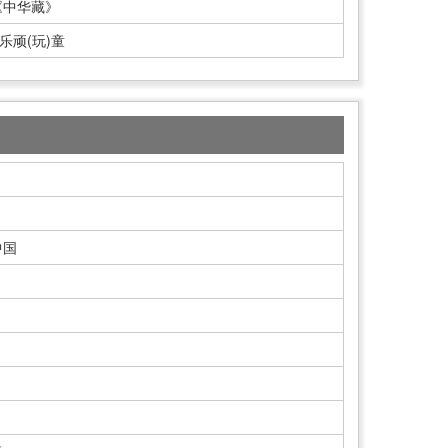
《中华藏》
乐顽(玩)童
中国