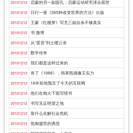
启蒙的另一副面孔：启蒙运动研究译丛面世
20101212
日行一善《365种改变世界的方法》出版
20101212
王蒙《红楼梦》写尤三姐自杀不够真实
20101212
书·微博
20101212
从“蛋居”到土楼公舍
20101212
数学传奇
20101212
我们都是这样过来的
20101212
有了《1988》，韩寒既偶像又实力
20101212
16年前他预言了今天的互联网
20101212
他们在炮火下面写情书
20101212
书写见证绝望之地
20101212
靠什么化解社会危机
20101212
抵御盛世的诱惑
20101212