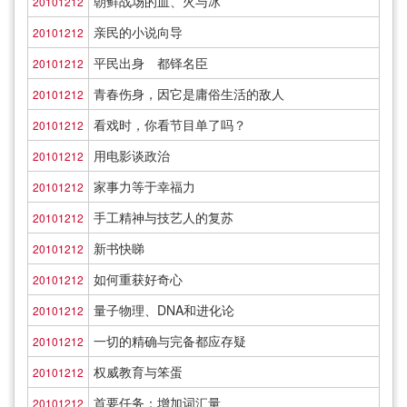
朝鲜战场的血、火与冰
20101212
亲民的小说向导
20101212
平民出身 都铎名臣
20101212
青春伤身，因它是庸俗生活的敌人
20101212
看戏时，你看节目单了吗？
20101212
用电影谈政治
20101212
家事力等于幸福力
20101212
手工精神与技艺人的复苏
20101212
新书快睇
20101212
如何重获好奇心
20101212
量子物理、DNA和进化论
20101212
一切的精确与完备都应存疑
20101212
权威教育与笨蛋
20101212
首要任务：增加词汇量
20101212