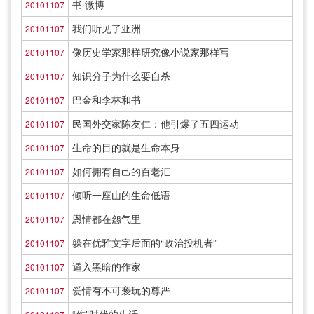
书·微博
20101107
我们听见了亚洲
20101107
像历史学家那样研究像小说家那样写
20101107
知识分子为什么要自杀
20101107
巴金和李林和书
20101107
民国外交家陈友仁：他引爆了五四运动
20101107
生命的目的就是生命本身
20101107
如何拥有自己的百老汇
20101107
倾听一座山的生命低语
20101107
恩情都在怨气里
20101107
躲在优雅文字后面的“政治投机者”
20101107
遁入黑暗的作家
20101107
爱情有不可亵玩的尊严
20101107