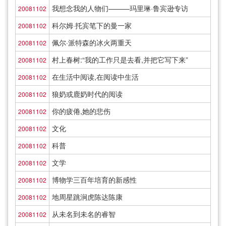
我想念我的人物们———玛里琳·鲁宾逊专访
20081102
科尔姆·托宾笔下的曼一家
20081102
佩尔·派特森的冰火两重天
20081102
村上春树:“我的工作只是去看,并把它写下来”
20081102
在生活中阅读,在阅读中生活
20081102
狼奶或鹿奶时代的阅读
20081102
你的疲倦,她的悲伤
20081102
文化
20081102
科普
20081102
文学
20081102
博物学三百年培育的新感性
20081102
地周星跳涧虎陈达陈康
20081102
从未名到未名的睿智
20081102