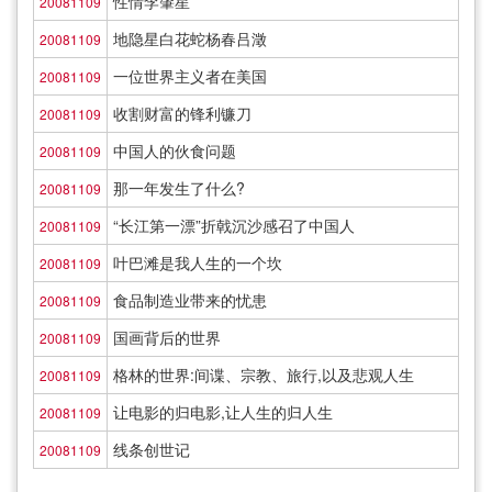
性情李肇星
20081109
地隐星白花蛇杨春吕澂
20081109
一位世界主义者在美国
20081109
收割财富的锋利镰刀
20081109
中国人的伙食问题
20081109
那一年发生了什么?
20081109
“长江第一漂”折戟沉沙感召了中国人
20081109
叶巴滩是我人生的一个坎
20081109
食品制造业带来的忧患
20081109
国画背后的世界
20081109
格林的世界:间谍、宗教、旅行,以及悲观人生
20081109
让电影的归电影,让人生的归人生
20081109
线条创世记
20081109