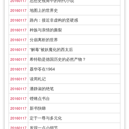
思想史视角中的明代小说
20160117
地图上的世界史
20160117
路内：接近非虚构的坚硬感
20160117
种族与亲情的撕裂
20160117
分崩离析的世界
20160117
“解毒”被妖魔化的西太后
20160117
希特勒是德国历史的必然产物？
20160117
聂华苓在1964
20160117
读周札记
20160117
潘静淑的绝笔
20160117
铿锵点书台
20160117
新书快睇
20160117
定于一尊与多元化
20160117
发现一点小细节
20160117