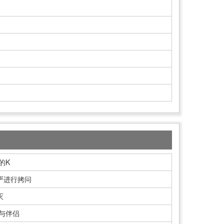
的K
严进行拷问
灭
啡与伴侣