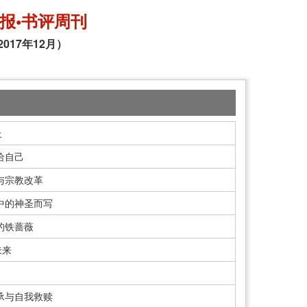
报•书评周刊
2017年12月）
上
给自己
与宗教改革
中的神圣而写
的铁蔷薇
未来
承与自我救赎