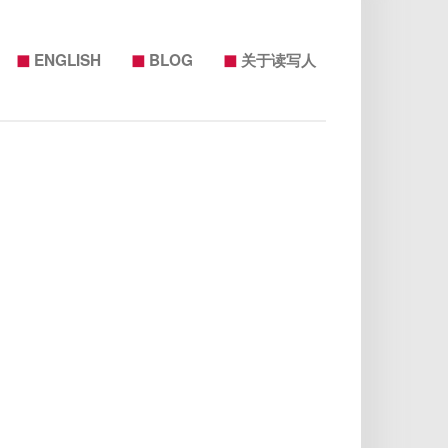
◼
◼
◼
ENGLISH
BLOG
关于读写人