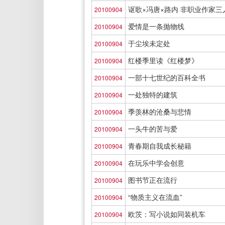
讴歌×冯唐×路内 非职业作家三
20100904
爱情是一条抛物线
20100904
于尘埃未定处
20100904
红楼季里读《红楼梦》
20100904
一部十七世纪的百科全书
20100904
一处独特的建筑
20100904
季羡林的沧桑与悲情
20100904
一头牛的苦与爱
20100904
青春期自我成长秘籍
20100904
在玩乐中学会创意
20100904
图书节正在流行
20100904
“物质主义在流血”
20100904
欧茨：写小说如同装机车
20100904