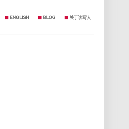
◼
◼
◼
ENGLISH
BLOG
关于读写人