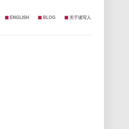
◼
◼
◼
ENGLISH
BLOG
关于读写人