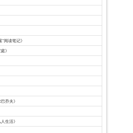
案”阅读笔记》
家庭》
》
尔巴乔夫》
私人生活》