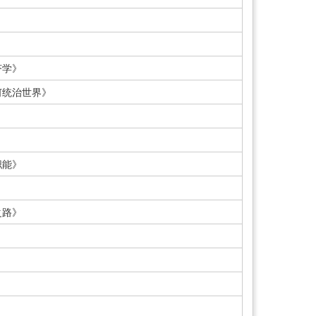
济学》
何统治世界》
职能》
之路》