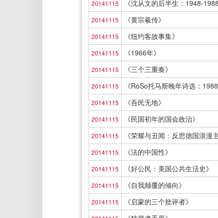
《沈从文的后半生：1948-198
20141115
《黄宗羲传》
20141115
《纽约客故事集》
20141115
《1966年》
20141115
《三个三重奏》
20141115
《RoSo托马斯晚年诗选：1988-
20141115
《吾民无地》
20141115
《民国初年的国会政治》
20141115
《荣耀与丑闻：反思德国浪漫
20141115
《法的中国性》
20141115
《好公民：美国公共生活史》
20141115
《自我颠覆的倾向》
20141115
《启蒙的三个批评者》
20141115