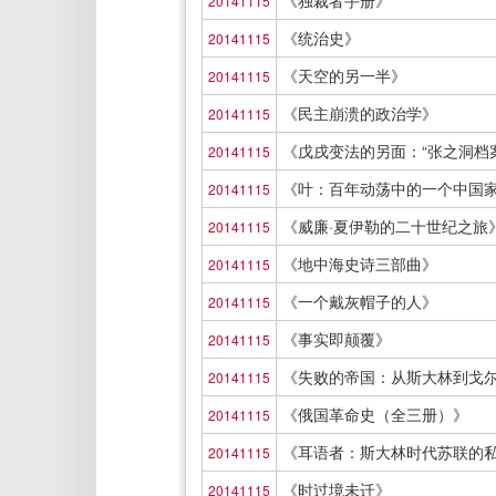
《独裁者手册》
20141115
《统治史》
20141115
《天空的另一半》
20141115
《民主崩溃的政治学》
20141115
《戊戌变法的另面：“张之洞档
20141115
《叶：百年动荡中的一个中国
20141115
《威廉·夏伊勒的二十世纪之旅
20141115
《地中海史诗三部曲》
20141115
《一个戴灰帽子的人》
20141115
《事实即颠覆》
20141115
《失败的帝国：从斯大林到戈
20141115
《俄国革命史（全三册）》
20141115
《耳语者：斯大林时代苏联的
20141115
《时过境未迁》
20141115