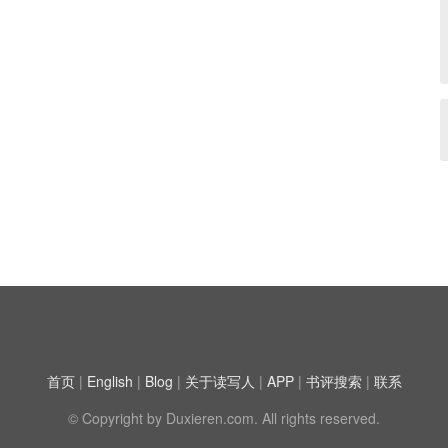
首页
|
English
|
Blog
|
关于读写人
|
APP
|
书评搜索
|
联系
© Copyright by Duxieren.com. All rights reserved.