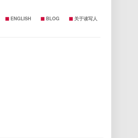
◼
◼
◼
ENGLISH
BLOG
关于读写人