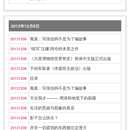
2013年12月8日
寓真：写张伯驹不是为了编故事
20131208
“续写”汉娜·阿伦特未竟之作
20131208
《大英博物馆世界简史》简体中文版正式出版
20131208
于幼军新著《求索民主政治》出版
20131208
目录
20131208
寓真：写张伯驹不是为了编故事
20131208
天生我才——— 周涛和他笔下的新疆
20131208
生活的荒诞与想象的真实
20131208
影子怎么快乐？
20131208
并非一切柔弱的东西都注定湮灭
20131208