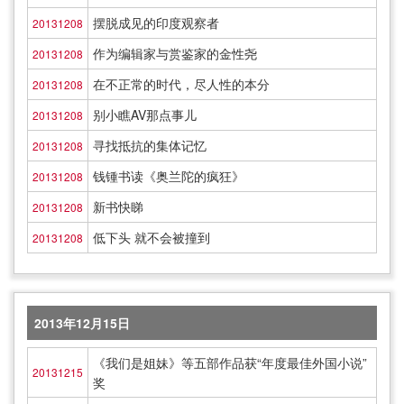
摆脱成见的印度观察者
20131208
作为编辑家与赏鉴家的金性尧
20131208
在不正常的时代，尽人性的本分
20131208
别小瞧AV那点事儿
20131208
寻找抵抗的集体记忆
20131208
钱锺书读《奥兰陀的疯狂》
20131208
新书快睇
20131208
低下头 就不会被撞到
20131208
2013年12月15日
《我们是姐妹》等五部作品获“年度最佳外国小说”
20131215
奖