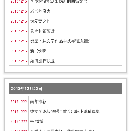
季羡林没能认出伪造的西域文书
20131215
老书的魔力
20131215
为爱妻之作
20131215
黄胄和翟荫塘
20131215
樊星：从文学作品中找寻“正能量”
20131215
新书快睇
20131215
如何选择职业
20131215
2013年12月22日
南都推荐
20131222
纯文学论坛“黑蓝” 首度出版小说精选集
20131222
书·微博
20131222