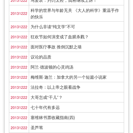
马爱农：判罚太轻，我将继续上诉！
20131222
科学的世界与年龄无关 《大人的科学》重温手作
20131222
的快乐
为什么非读“纯文学”不可
20131222
狂欢节如何演变成了血腥杀戮？
20131222
面对医疗事故 推倒沉默之墙
20131222
议论的品质
20131222
阿兰·德波顿的心灵鸡汤
20131222
梅维斯·迦兰：加拿大的另一个短篇小说家
20131222
法拉奇：以上帝之眼看战争
20131222
大哥怎成“干儿”？
20131222
七十年代有多远
20131222
塞维林书票收藏指南(四)
20131222
圣芦苇
20131222