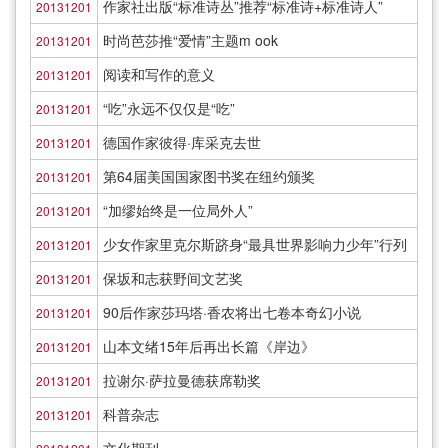
作家社出版“标准诗丛”推荐“标准诗+标准诗人”
20131201
时尚芭莎推“爱情”主题m ook
20131201
阅读和写作的意义
20131201
“吃”永远不仅仅是“吃”
20131201
德国作家彼得·库采克去世
20131201
第64届美国国家图书奖在纽约颁奖
20131201
“加缪始终是一位局外人”
20131201
少女作家里克尔斯跻身“最具世界影响力少年”行列
20131201
保坂和志获野间文艺奖
20131201
90后作家莎玛塔·香农将出七卷本奇幻小说
20131201
山本文绪15年后再出长篇《岸边》
20131201
拉谢尔·萨拉曼德获席勒奖
20131201
科普杂志
20131201